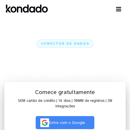
CONECTOR DE DADOS
Conecte o Microsoft Ads a IA,
dashboards, planilhas e ETL
Home
Conectores
Microsoft Ads
Comece gratuitamente
SEM cartão de crédito | 14 dias | 10MM de registros | 30
integrações
Entre com o Google