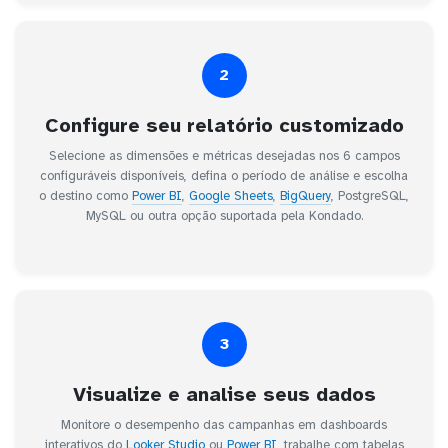
2
Configure seu relatório customizado
Selecione as dimensões e métricas desejadas nos 6 campos
configuráveis disponíveis, defina o período de análise e escolha
o destino como
Power BI
,
Google Sheets
,
BigQuery
, PostgreSQL,
MySQL ou outra opção suportada pela Kondado.
3
Visualize e analise seus dados
Monitore o desempenho das campanhas em dashboards
interativos do
Looker Studio
ou
Power BI
, trabalhe com tabelas