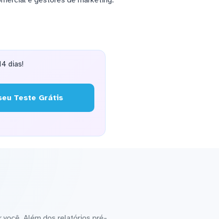
4 dias!
eu Teste Grátis
 você. Além dos relatórios pré-