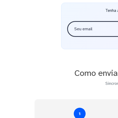
Tenha 
Como enviar
Sincro
1