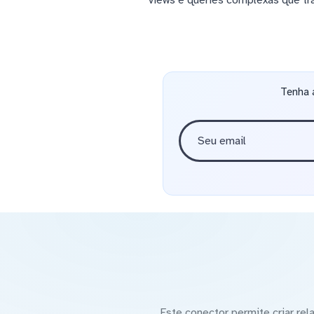
Tenha 
Este conector permite criar re