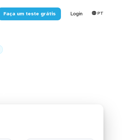
PT
Faça um teste grátis
Login
para o SQL
rver