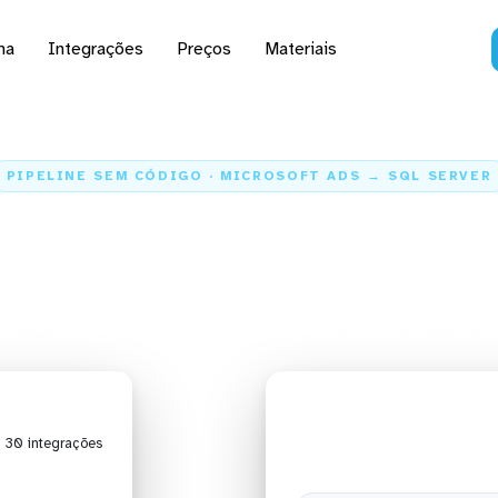
na
Integrações
Preços
Materiais
PIPELINE SEM CÓDIGO · MICROSOFT ADS → SQL SERVER
dados do Microsoft Ads 
Server
me
Conectores
Microsoft Ads
Integração Microsoft Ads + SQL Se
| 30 integrações