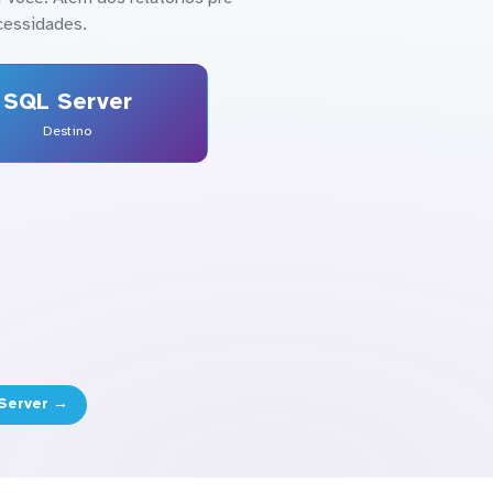
cessidades.
SQL Server
Destino
 Server →