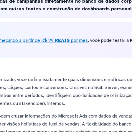
as de campanhas diretamente no banco de dados corpo
om outras fontes e construção de dashboards personal
meçando a partir de R$ 99
REAIS
por mês
, você pode testar a
o
omizado, você define exatamente quais dimensões e métricas de
es, cliques, custos e conversões. Uma vez no SQL Server, ess
ativas entre períodos, identifiquem oportunidades de otimizaç
ientes ou stakeholders internos.
podem cruzar informações do Microsoft Ads com dados de vendas
er visões holísticas do funil de vendas. A flexibilidade do banco
ansformam dados brutos em insights acionáveis para a equipe c