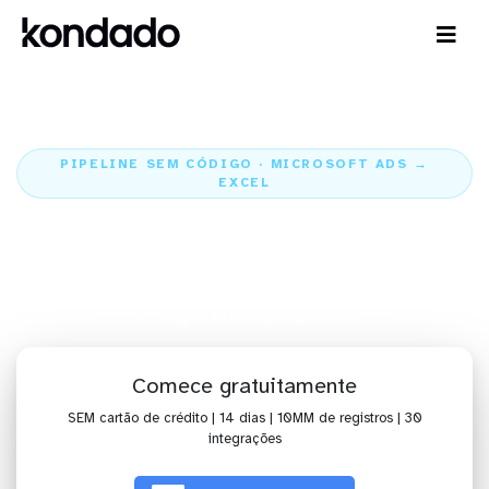
PIPELINE SEM CÓDIGO · MICROSOFT ADS →
EXCEL
Envie os dados do Microsoft Ads
para o Excel
Home
Conectores
Microsoft Ads
Integração Microsoft Ads + Excel
Comece gratuitamente
SEM cartão de crédito | 14 dias | 10MM de registros | 30
integrações