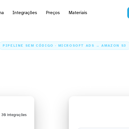
na
Integrações
Preços
Materiais
PIPELINE SEM CÓDIGO · MICROSOFT ADS → AMAZON S3
s dados do Microsoft Ad
Amazon S3
me
Conectores
Microsoft Ads
Integração Microsoft Ads + Amazo
| 30 integrações