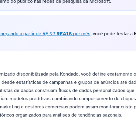
ento do público nas redes de pesquisa da Microsoft.
meçando a partir de R$ 99
REAIS
por mês
, você pode testar a
o
omizado disponibilizada pela Kondado, você define exatamente 
, desde estatísticas de campanhas e grupos de anúncios até dad
nalistas de dados construam fluxos de dados personalizados qu
criem modelos preditivos combinando comportamento de cliques
arketing e gestores comerciais podem assim monitorar custo por
tóricos organizados para análises de tendências sazonais.