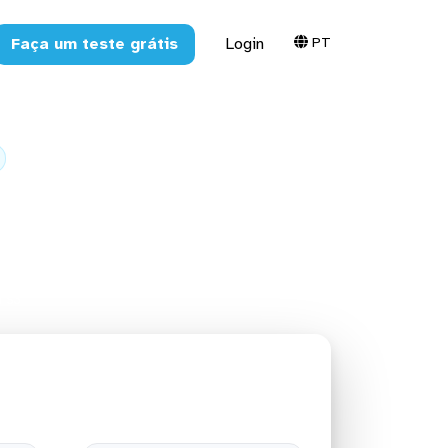
PT
Faça um teste grátis
Login
s para o
n S3