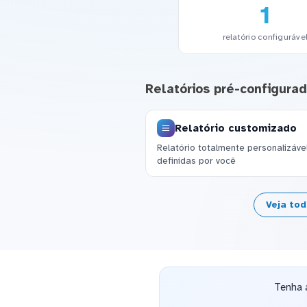
1
relatório configuráve
Relatórios pré-configura
Relatório customizado
Relatório totalmente personalizáv
definidas por você
Veja to
Tenha 