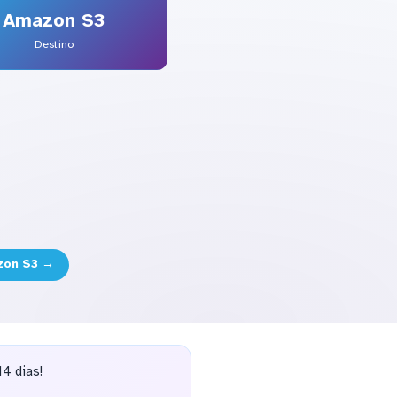
Amazon S3
Destino
zon S3 →
4 dias!