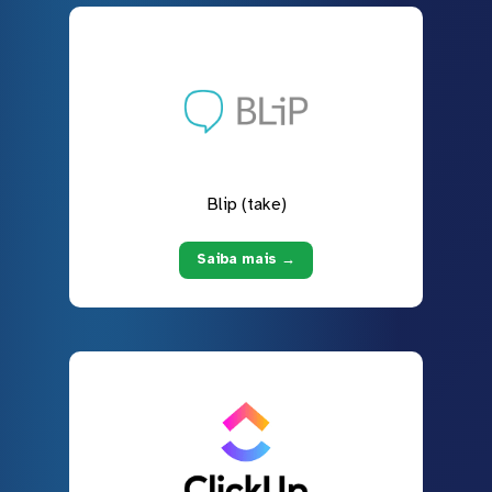
Blip (take)
Saiba mais →