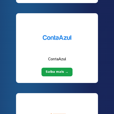
ContaAzul
Saiba mais →