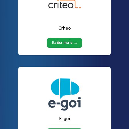
Criteo
Saiba mais →
E-goi