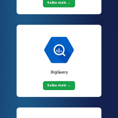
Saiba mais →
BigQuery
Saiba mais →