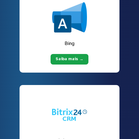
Bing
Saiba mais →