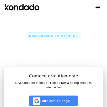
DASHBOARDS EM MINUTOS
Dashboard do Freshdesk no BI
TOTVS em minutos
Home
Conectores
Freshdesk
Freshdesk + BI TOTVS
Comece gratuitamente
SEM cartão de crédito | 14 dias | 10MM de registros | 30
integrações
Entre com o Google