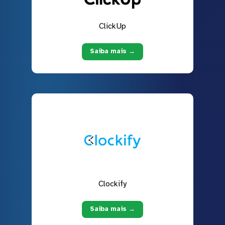
ClickUp
Saiba mais →
Clockify
Saiba mais →