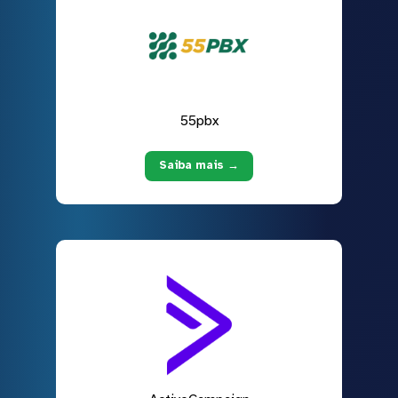
55pbx
Saiba mais →