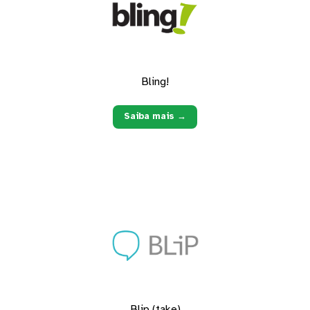
Bling!
Saiba mais →
Blip (take)