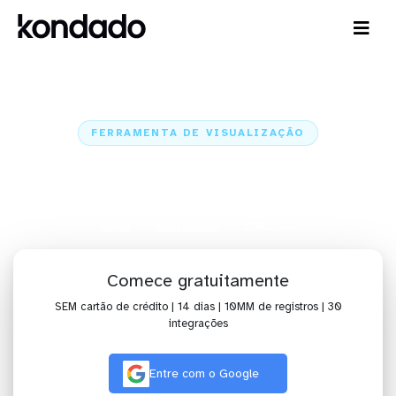
FERRAMENTA DE VISUALIZAÇÃO
Visualize dados no BIMachine
com alguns cliques
Home
Visualização
BIMachine
Comece gratuitamente
SEM cartão de crédito | 14 dias | 10MM de registros | 30
integrações
Entre com o Google