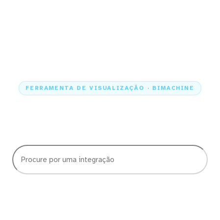
FERRAMENTA DE VISUALIZAÇÃO · BIMACHINE
Escolha quais dados quer
visualizar no BIMachine
Caso não veja a integração que precisa, nos chame no chat. Adoramos
adicionar novos conectores!