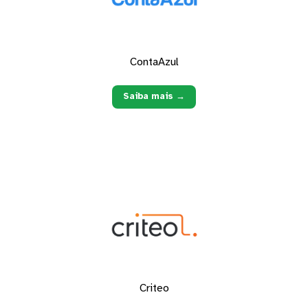
ContaAzul
Saiba mais →
Criteo