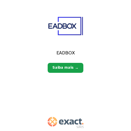
EADBOX
Saiba mais →