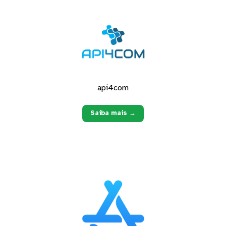
api4com
Saiba mais →