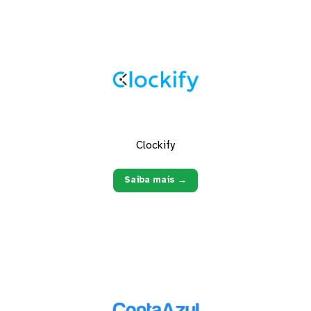
Clockify
Saiba mais →