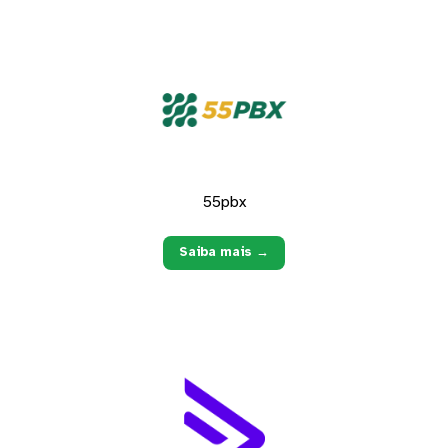
55pbx
Saiba mais →