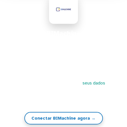
BIMachine
O BIMachine é uma plataforma brasileira de BI em
nuvem, composta de Portal WEB, App Mobile,
Ferramentas de Suporte e Layout Customizável,
tendo, como principal vantagem o baixo custo de
investimento e a escalabilidade do projeto
conforme retorno, ou seja, você paga enquanto usa e
pelo que usa. A Kondado conecta
seus dados
no
BIMachine e, a partir de lá, você poderá criar
visualizações, gráficos, dashboards e KPIs
Conectar BIMachine agora →