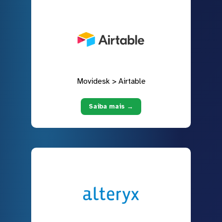
Movidesk > Airtable
Saiba mais →