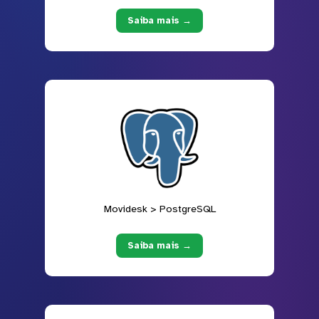
Saiba mais →
Movidesk > PostgreSQL
Saiba mais →