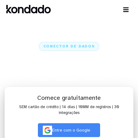
CONECTOR DE DADOS
Conecte o Movidesk a IA,
dashboards, planilhas e ETL
Home
Conectores
Movidesk
Comece gratuitamente
SEM cartão de crédito | 14 dias | 10MM de registros | 30
integrações
Entre com o Google