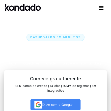
DASHBOARDS EM MINUTOS
Dashboard do Oracle no Amazon
Quicksight em minutos
Home
Conectores
Oracle
Oracle + Amazon Quicksight
Comece gratuitamente
SEM cartão de crédito | 14 dias | 10MM de registros | 30
integrações
Entre com o Google