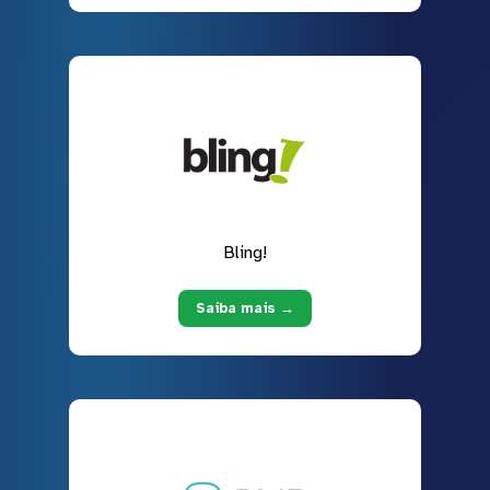
Bling!
Saiba mais →