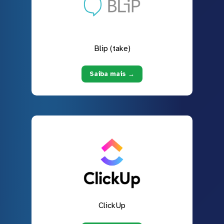
Blip (take)
Saiba mais →
ClickUp