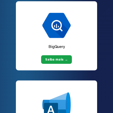
BigQuery
Saiba mais →