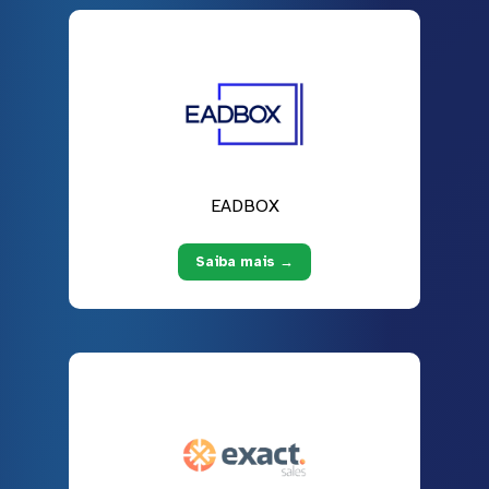
EADBOX
Saiba mais →