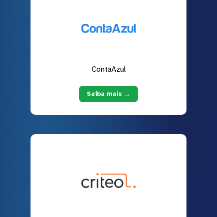
ContaAzul
Saiba mais →