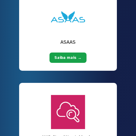
ASAAS
Saiba mais →