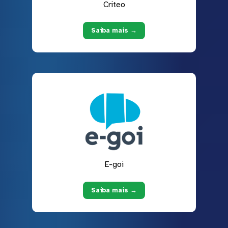
Criteo
Saiba mais →
E-goi
Saiba mais →