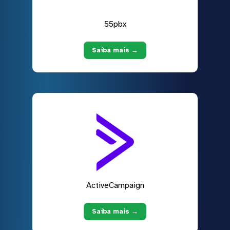
55pbx
Saiba mais →
ActiveCampaign
Saiba mais →