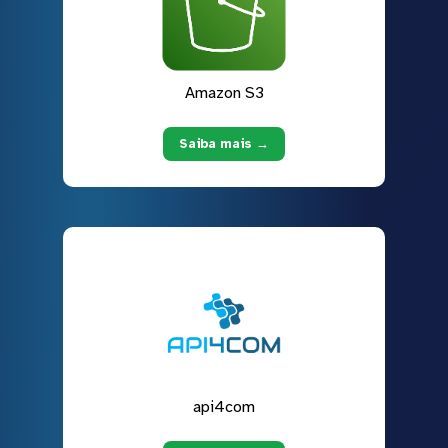
Amazon S3
Saiba mais →
api4com