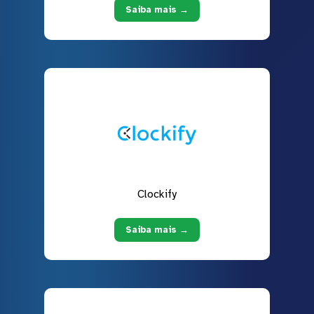
Saiba mais →
Clockify
Saiba mais →