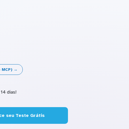
 + MCP) →
14 dias!
e seu Teste Grátis