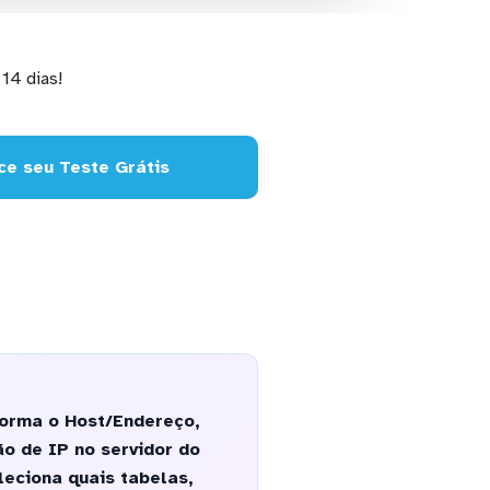
14 dias!
e seu Teste Grátis
forma o Host/Endereço,
ão de IP no servidor do
leciona quais tabelas,