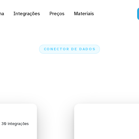
na
Integrações
Preços
Materiais
CONECTOR DE DADOS
Oracle a IA, dashboards
e ETL
Home
Conectores
Oracle
| 30 integrações