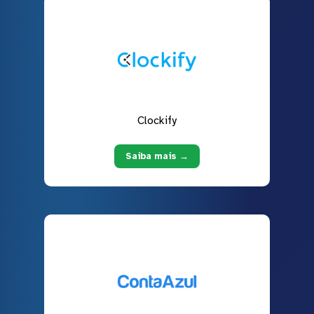
Clockify
Saiba mais →