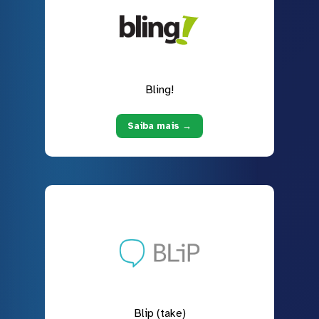
Bling!
Saiba mais →
Blip (take)