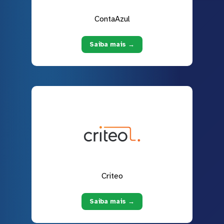
ContaAzul
Saiba mais →
Criteo
Saiba mais →