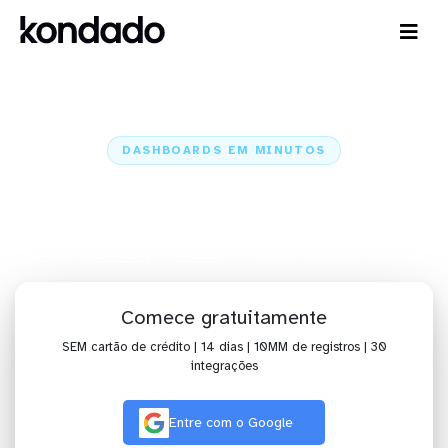
DASHBOARDS EM MINUTOS
Dashboard do Taboola no
Amazon Quicksight em minutos
Home
Conectores
Taboola
Taboola + Amazon Quicksight
Comece gratuitamente
SEM cartão de crédito | 14 dias | 10MM de registros | 30
integrações
Entre com o Google