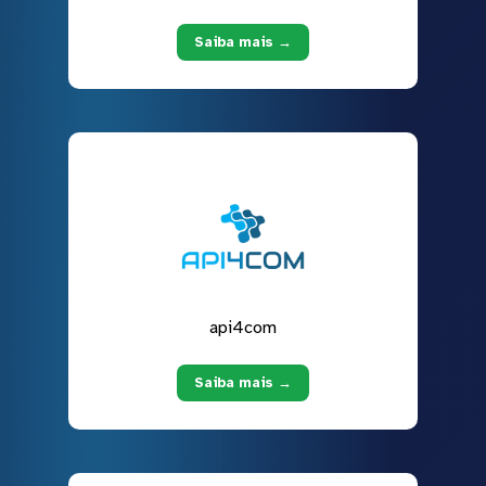
Saiba mais →
api4com
Saiba mais →