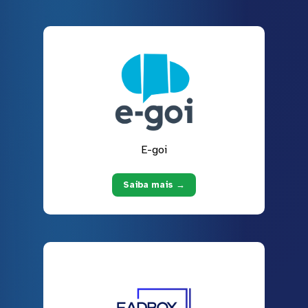
E-goi
Saiba mais →