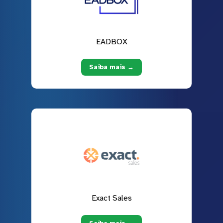
EADBOX
Saiba mais →
Exact Sales