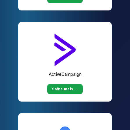
ActiveCampaign
Saiba mais →