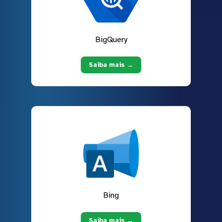
BigQuery
Saiba mais →
Bing
Saiba mais →