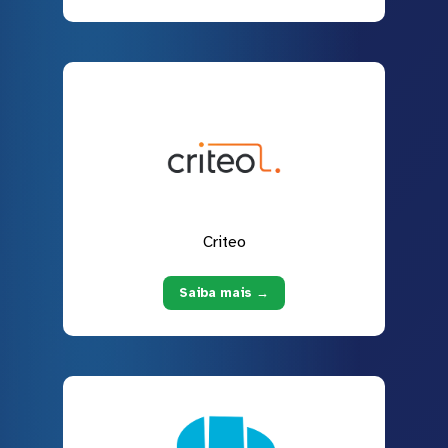
Criteo
Saiba mais →