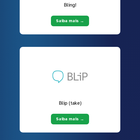
Bling!
Saiba mais →
Blip (take)
Saiba mais →