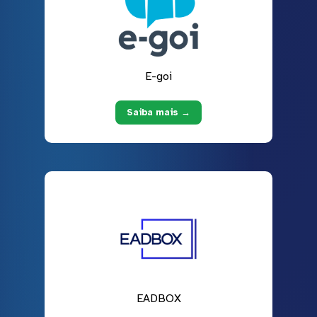
E-goi
Saiba mais →
EADBOX