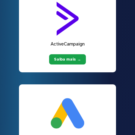
ActiveCampaign
Saiba mais →