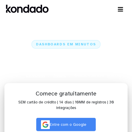
DASHBOARDS EM MINUTOS
Dashboard do Wootric no
Amazon Quicksight em minutos
Home
Conectores
Wootric
Wootric + Amazon Quicksight
Comece gratuitamente
SEM cartão de crédito | 14 dias | 10MM de registros | 30
integrações
Entre com o Google