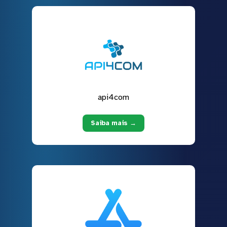
api4com
Saiba mais →