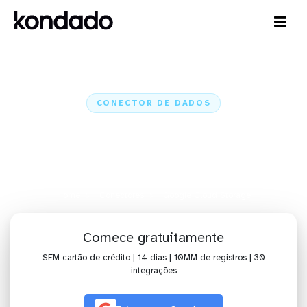
CONECTOR DE DADOS
Conecte o Google Cloud Storage
a IA, dashboards, planilhas e
ETL
Home
Conectores
Google Cloud Storage
Comece gratuitamente
SEM cartão de crédito | 14 dias | 10MM de registros | 30
integrações