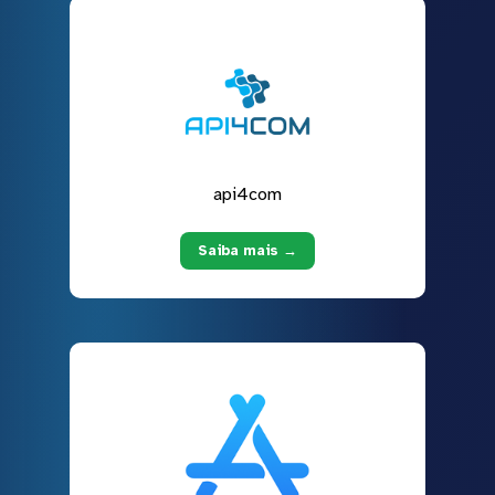
api4com
Saiba mais →