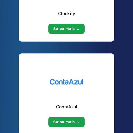
Clockify
Saiba mais →
ContaAzul
Saiba mais →