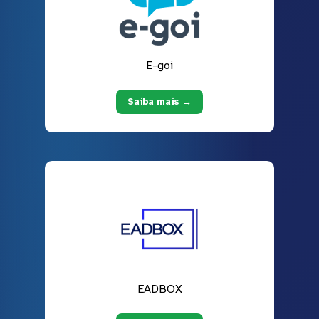
E-goi
Saiba mais →
EADBOX