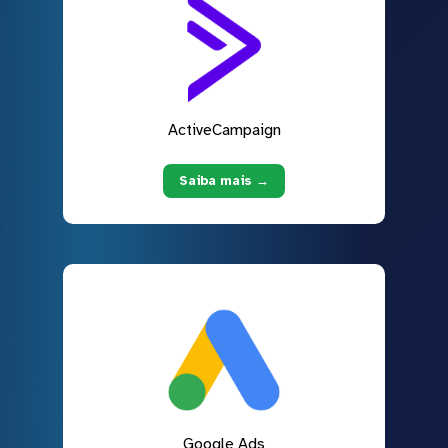
ActiveCampaign
Saiba mais →
Google Ads