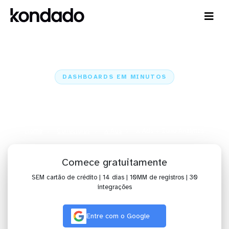
DASHBOARDS EM MINUTOS
Dashboard do X Ads no Zoho
Analytics em minutos
Home
Conectores
X Ads
X Ads + Zoho Analytics
Comece gratuitamente
SEM cartão de crédito | 14 dias | 10MM de registros | 30
integrações
Entre com o Google