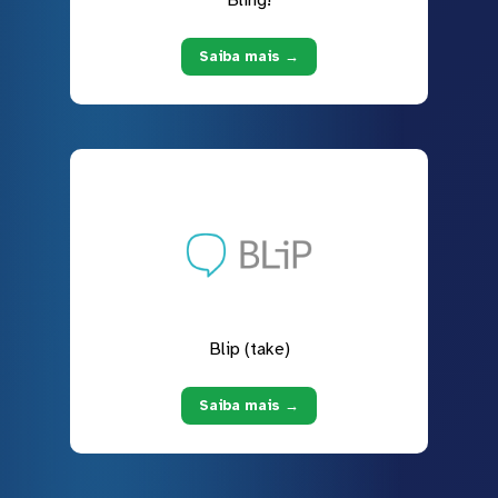
Bling!
Saiba mais →
Blip (take)
Saiba mais →