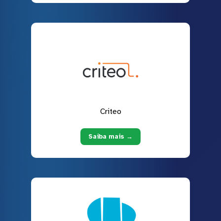
Criteo
Saiba mais →