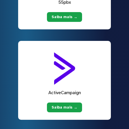
55pbx
Saiba mais →
ActiveCampaign
Saiba mais →