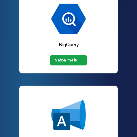
BigQuery
Saiba mais →