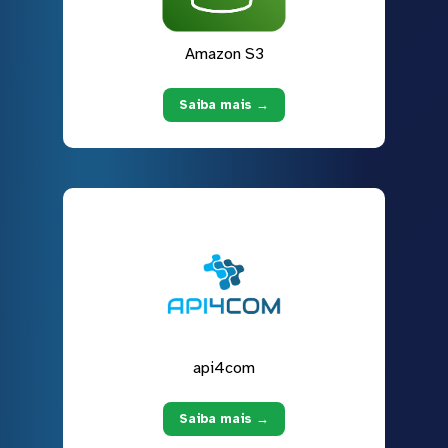
Amazon S3
Saiba mais →
api4com
Saiba mais →