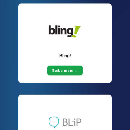
Bling!
Saiba mais →