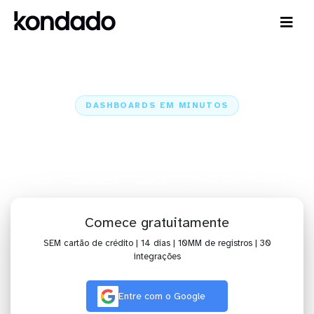
DASHBOARDS EM MINUTOS
Dashboard do ClickUp no Zoho
Analytics em minutos
Home
Conectores
ClickUp
ClickUp + Zoho Analytics
Comece gratuitamente
SEM cartão de crédito | 14 dias | 10MM de registros | 30
integrações
Entre com o Google