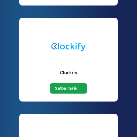
Clockify
Saiba mais →