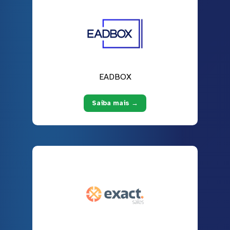
EADBOX
Saiba mais →