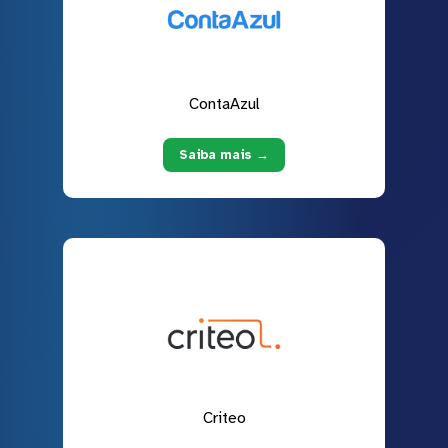
ContaAzul
Saiba mais →
Criteo