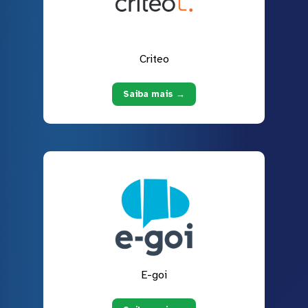
Criteo
Saiba mais →
E-goi