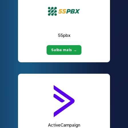
55pbx
Saiba mais →
ActiveCampaign