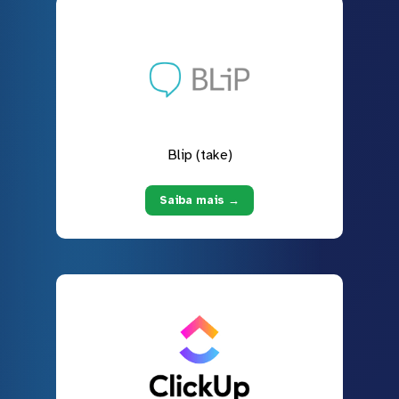
Blip (take)
Saiba mais →