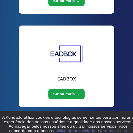
Saiba mais →
EADBOX
Saiba mais →