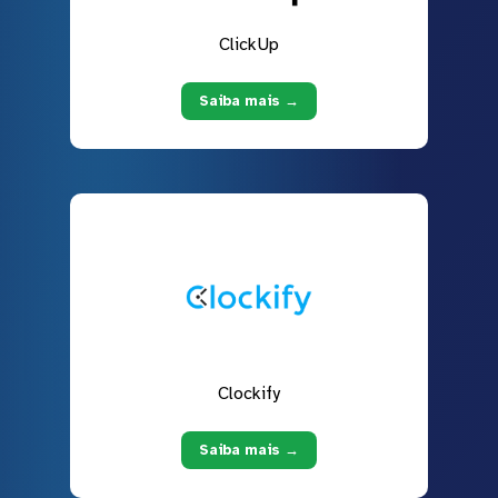
ClickUp
Saiba mais →
Clockify
Saiba mais →