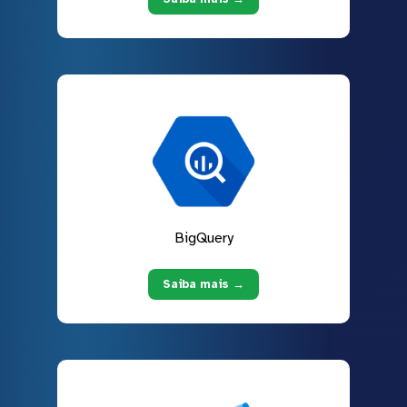
BigQuery
Saiba mais →