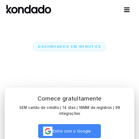
DASHBOARDS EM MINUTOS
Dashboard do Facebook no Zoho
Analytics em minutos
Home
Conectores
Facebook
Facebook + Zoho Analytics
Comece gratuitamente
SEM cartão de crédito | 14 dias | 10MM de registros | 30
integrações
Entre com o Google