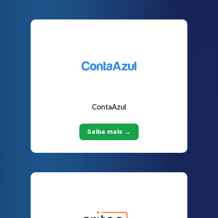
ContaAzul
Saiba mais →