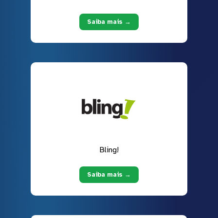
Saiba mais →
Bling!
Saiba mais →