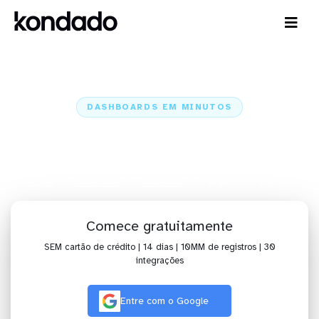
DASHBOARDS EM MINUTOS
Dashboard do Tangerino no
Power BI em minutos
Home
Conectores
Tangerino
Tangerino + Power BI
Comece gratuitamente
SEM cartão de crédito | 14 dias | 10MM de registros | 30
integrações
Entre com o Google