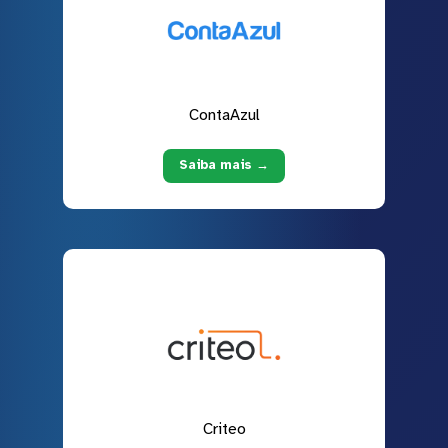
ContaAzul
Saiba mais →
Criteo