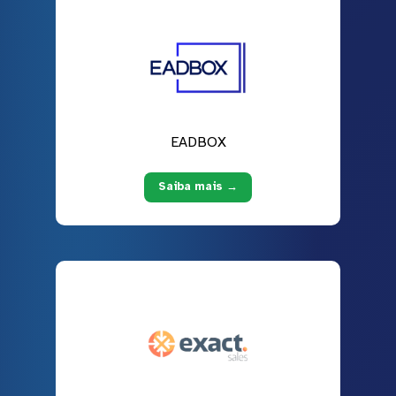
EADBOX
Saiba mais →