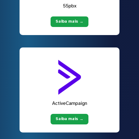
55pbx
Saiba mais →
ActiveCampaign
Saiba mais →