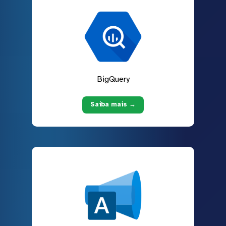
BigQuery
Saiba mais →