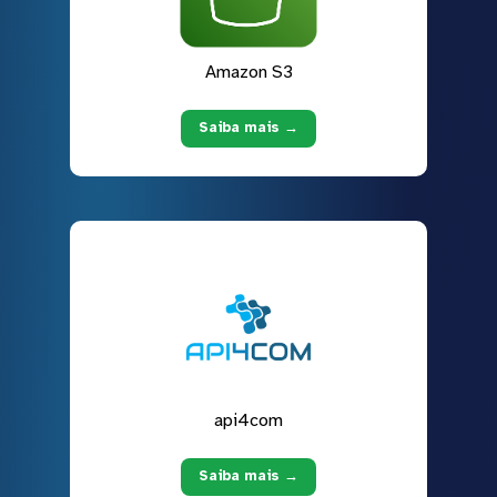
Amazon S3
Saiba mais →
api4com
Saiba mais →