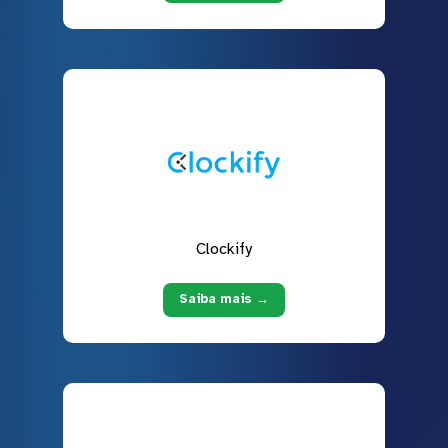
Clockify
Saiba mais →