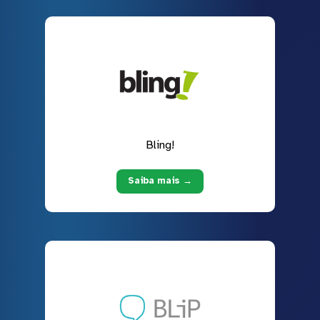
Bling!
Saiba mais →