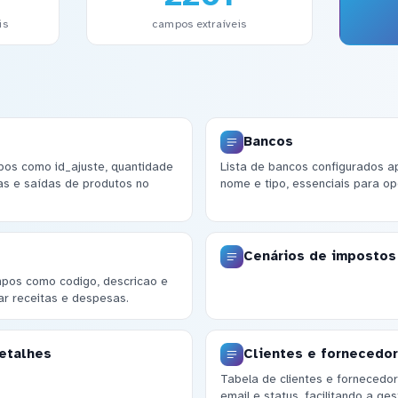
is
campos extraíveis
Bancos
pos como id_ajuste, quantidade
Lista de bancos configurados 
das e saídas de produtos no
nome e tipo, essenciais para op
Cenários de impostos
mpos como codigo, descricao e
lar receitas e despesas.
etalhes
Clientes e fornecedo
Tabela de clientes e forneced
email e status, facilitando a g