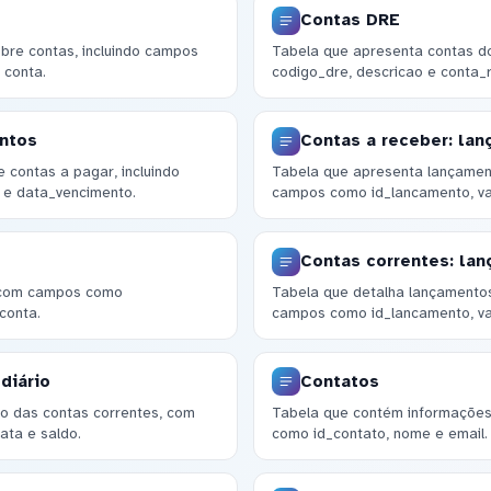
Contas DRE
bre contas, incluindo campos
Tabela que apresenta contas 
 conta.
codigo_dre, descricao e conta_r
entos
Contas a receber: la
 contas a pagar, incluindo
Tabela que apresenta lançamen
 e data_vencimento.
campos como id_lancamento, va
Contas correntes: la
s com campos como
Tabela que detalha lançamentos
conta.
campos como id_lancamento, val
diário
Contatos
io das contas correntes, com
Tabela que contém informações 
ata e saldo.
como id_contato, nome e email.