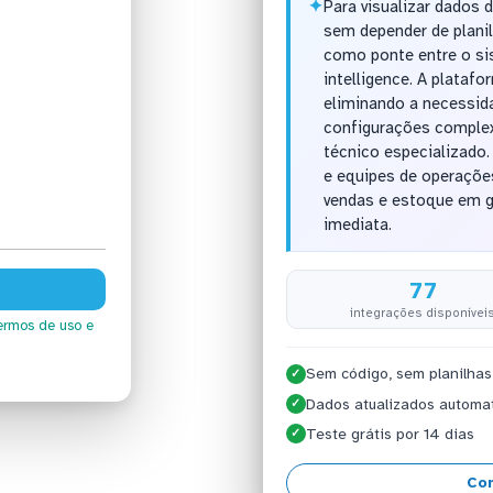
✦
Para visualizar dados
sem depender de planil
como ponte entre o si
intelligence. A plataf
eliminando a necessid
configurações complex
técnico especializado
e equipes de operaçõe
vendas e estoque em gr
imediata.
77
integrações disponívei
ermos de uso
e
Sem código, sem planilhas
✓
Dados atualizados automa
✓
Teste grátis por 14 dias
✓
Con