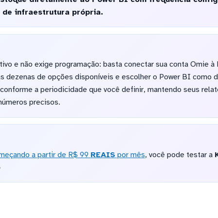
 de infraestrutura própria.
tivo e não exige programação: basta conectar sua conta Omie à 
as dezenas de opções disponíveis e escolher o Power BI como de
conforme a periodicidade que você definir, mantendo seus relat
números precisos.
meçando a partir de R$ 99
REAIS
por mês
, você pode testar a
o