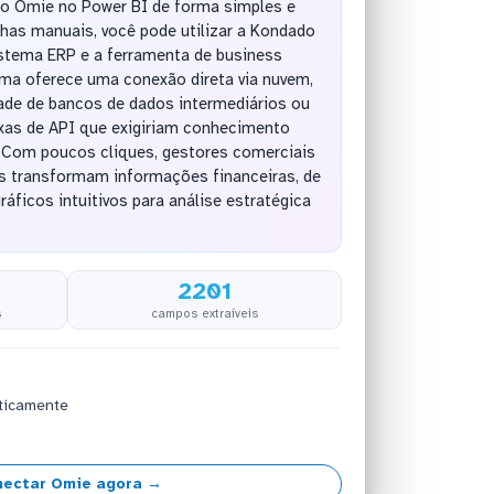
 do Omie no Power BI de forma simples e
has manuais, você pode utilizar a Kondado
stema ERP e a ferramenta de business
orma oferece uma conexão direta via nuvem,
ade de bancos de dados intermediários ou
as de API que exigiriam conhecimento
. Com poucos cliques, gestores comerciais
s transformam informações financeiras, de
áficos intuitivos para análise estratégica
2201
s
campos extraíveis
ticamente
ectar Omie agora →