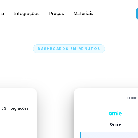
na
Integrações
Preços
Materiais
DASHBOARDS EM MINUTOS
 da Omie no Power BI 
Home
Conectores
Omie
Omie + Power BI
CONE
| 30 integrações
Omie