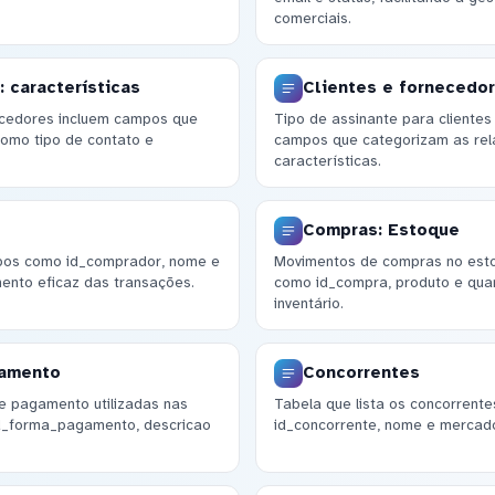
comerciais.
 características
Clientes e fornecedor
necedores incluem campos que
Tipo de assinante para clientes
como tipo de contato e
campos que categorizam as rel
características.
Compras: Estoque
mpos como id_comprador, nome e
Movimentos de compras no est
ento eficaz das transações.
como id_compra, produto e quan
inventário.
gamento
Concorrentes
e pagamento utilizadas nas
Tabela que lista os concorren
d_forma_pagamento, descricao
id_concorrente, nome e mercad