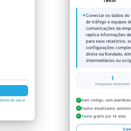
Twilio
✦
Conectar os dados do 
de tráfego e equipes
comunicações da empr
replica informações 
para seus relatórios, 
configurações complex
direta via Kondado, e
intermediários ou scri
1
integração disponível
Sem código, sem planilhas
ermos de uso
e
✓
Dados atualizados automa
✓
Teste grátis por 14 dias
✓
Con