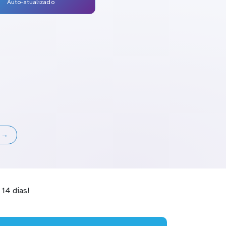
Auto-atualizado
s →
14 dias!