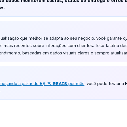
 de dados monitorem custos, status de entrega e erros
s.
tualização que melhor se adapta ao seu negócio, você garante q
mais recentes sobre interações com clientes. Isso facilita de
tendimento, baseadas em dados visuais claros e sempre atualiza
meçando a partir de R$ 99
REAIS
por mês
, você pode testar a
o