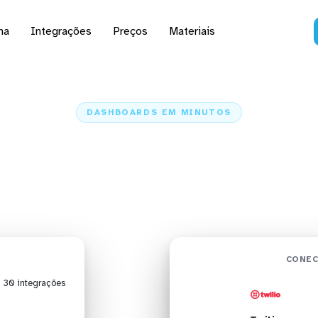
na
Integrações
Preços
Materiais
DASHBOARDS EM MINUTOS
ard do Twilio no Powe
minutos
Home
Conectores
Twilio
Twilio + Power BI
CONEC
| 30 integrações