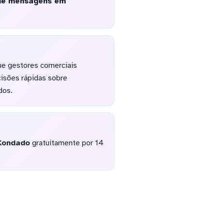
 de mensagens em
ue gestores comerciais
cisões rápidas sobre
dos.
Kondado
gratuitamente por 14