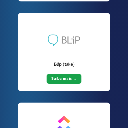
Blip (take)
Saiba mais →