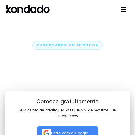
DASHBOARDS EM MINUTOS
Dashboard do Instagram Ads no
Power BI em minutos
Home
Conectores
Instagram Ads
Instagram Ads + Power BI
Comece gratuitamente
SEM cartão de crédito | 14 dias | 10MM de registros | 30
integrações
Entre com o Google