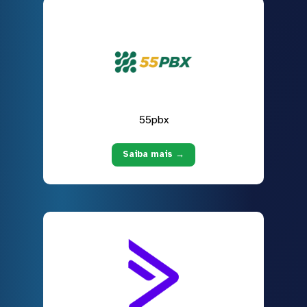
55pbx
Saiba mais →