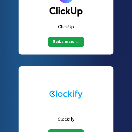
ClickUp
Saiba mais →
Clockify