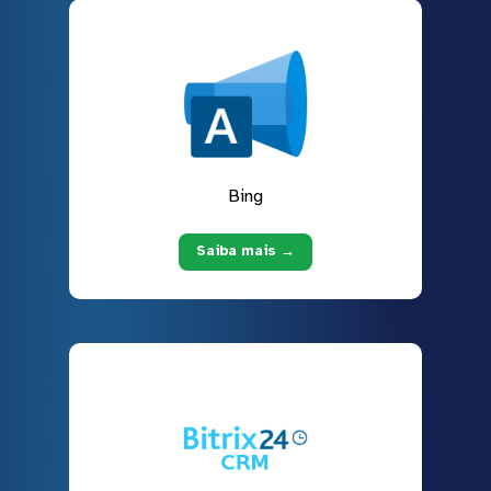
Bing
Saiba mais →