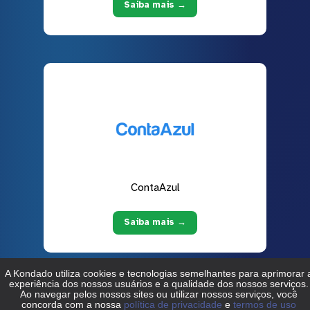
Saiba mais →
ContaAzul
Saiba mais →