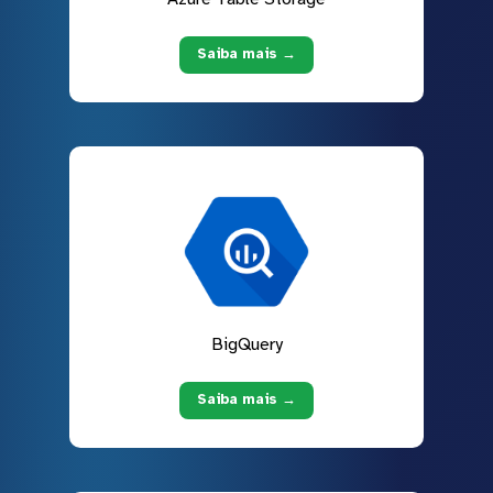
Saiba mais →
BigQuery
Saiba mais →