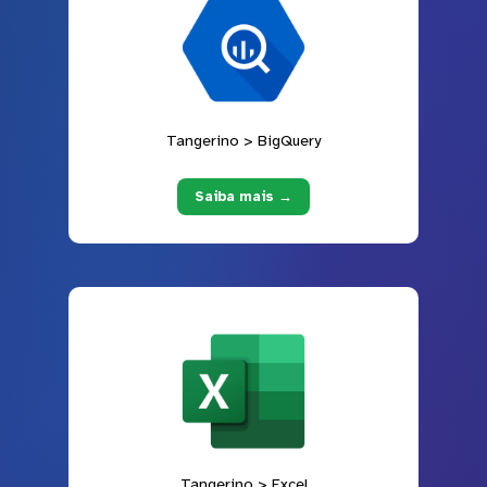
Tangerino > BigQuery
Saiba mais →
Tangerino > Excel