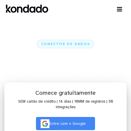
CONECTOR DE DADOS
Conecte o Tangerino a IA,
dashboards, planilhas e ETL
Home
Conectores
Tangerino
Comece gratuitamente
SEM cartão de crédito | 14 dias | 10MM de registros | 30
integrações
Entre com o Google