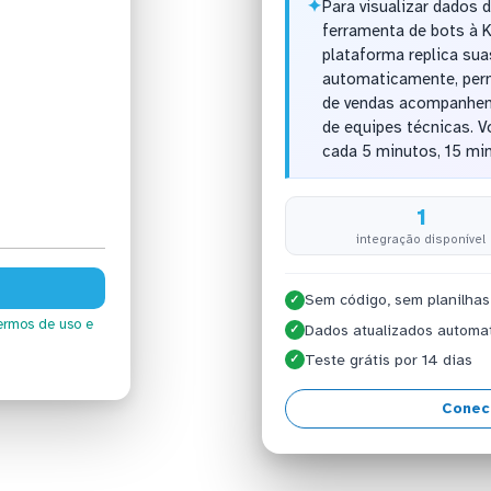
✦
Para visualizar dados d
ferramenta de bots à 
plataforma replica su
automaticamente, perm
de vendas acompanhem
de equipes técnicas. V
cada 5 minutos, 15 min
1
integração disponível
Sem código, sem planilhas
✓
ermos de uso
e
Dados atualizados automa
✓
Teste grátis por 14 dias
✓
Conec