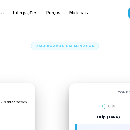
na
Integrações
Preços
Materiais
DASHBOARDS EM MINUTOS
do Blip (take) no Qlik
Home
Conectores
Blip (take)
Blip (take) + Qlik
CONEC
| 30 integrações
Blip (take)