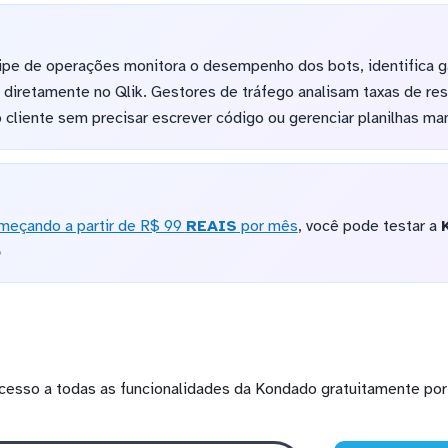
ipe de operações monitora o desempenho dos bots, identifica g
 diretamente no Qlik. Gestores de tráfego analisam taxas de r
o cliente sem precisar escrever código ou gerenciar planilhas m
meçando a partir de R$ 99
REAIS
por mês
, você pode testar a
o
cesso a todas as funcionalidades da Kondado gratuitamente por 