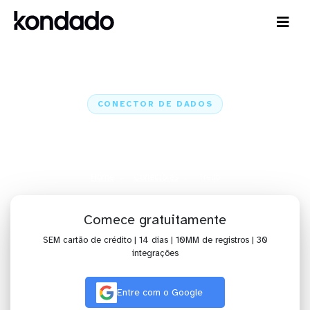
CONECTOR DE DADOS
Conecte o Trello a IA,
dashboards, planilhas e ETL
Home
Conectores
Trello
Comece gratuitamente
SEM cartão de crédito | 14 dias | 10MM de registros | 30
integrações
Entre com o Google