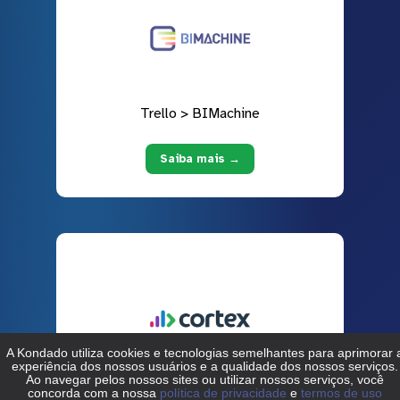
Trello > BIMachine
Saiba mais →
Trello > Cortex