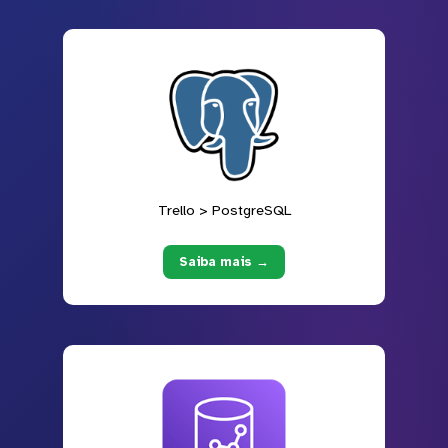
Trello > PostgreSQL
Saiba mais →