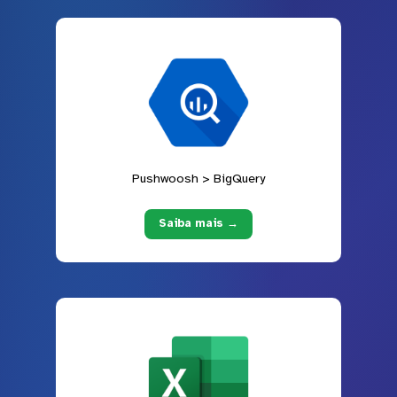
Pushwoosh > BigQuery
Saiba mais →