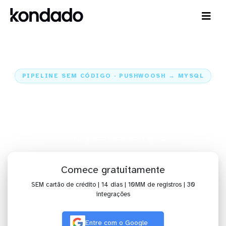
PIPELINE SEM CÓDIGO · PUSHWOOSH → MYSQL
Envie os dados do Pushwoosh
para o MySQL
Home
Conectores
Pushwoosh
Integração Pushwoosh + MySQL
Comece gratuitamente
SEM cartão de crédito | 14 dias | 10MM de registros | 30
integrações
Entre com o Google