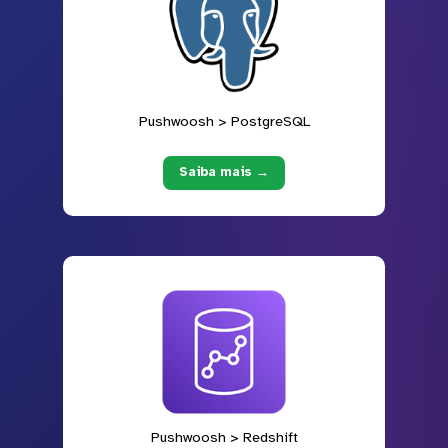
Pushwoosh > PostgreSQL
Saiba mais →
Pushwoosh > Redshift