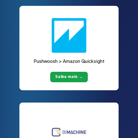
Pushwoosh > Amazon Quicksight
Saiba mais →