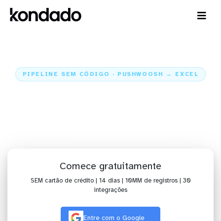
PIPELINE SEM CÓDIGO · PUSHWOOSH → EXCEL
Envie os dados do Pushwoosh
para o Excel
Home
Conectores
Pushwoosh
Integração Pushwoosh + Excel
Comece gratuitamente
SEM cartão de crédito | 14 dias | 10MM de registros | 30
integrações
Entre com o Google