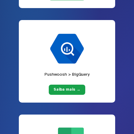
Pushwoosh > BigQuery
Saiba mais →