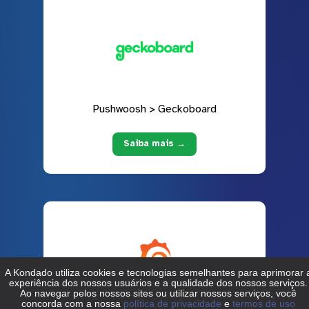
Pushwoosh > Geckoboard
Saiba mais →