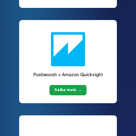
Pushwoosh > Amazon Quicksight
Saiba mais →