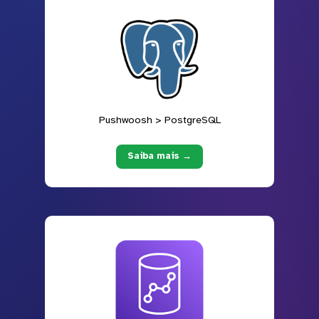
Pushwoosh > PostgreSQL
Saiba mais →