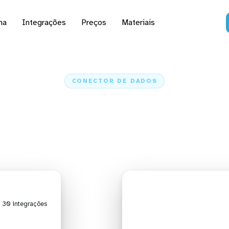
na
Integrações
Preços
Materiais
CONECTOR DE DADOS
 o WordPress a IA, das
planilhas e ETL
Home
Conectores
WordPress
| 30 integrações