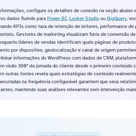
informações, configure os detalhes de conexão na seção abaixo 
ss dados fluindo para
Power BI
,
Looker Studio
ou
BigQuery
, vo
ando KPIs como taxa de retenção de leitores, performance de p
ontato. Gestores de marketing visualizam funis de conversão des
enquanto líderes de vendas identificam quais páginas de produt
nto por dispositivo, geolocalização e canal de origem permite
ombinar informações do WordPress com dados de CRM, plataform
m visão 360° da jornada do cliente desde o primeiro conteúdo c
m outras fontes revela quais estratégias de conteúdo realmente
executadas na frequência configurável garantem que seus relatór
tantes, mantendo suas análises relevantes sem intervenção manu