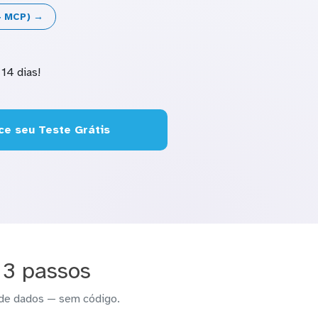
 + MCP) →
14 dias!
e seu Teste Grátis
 3 passos
 de dados — sem código.