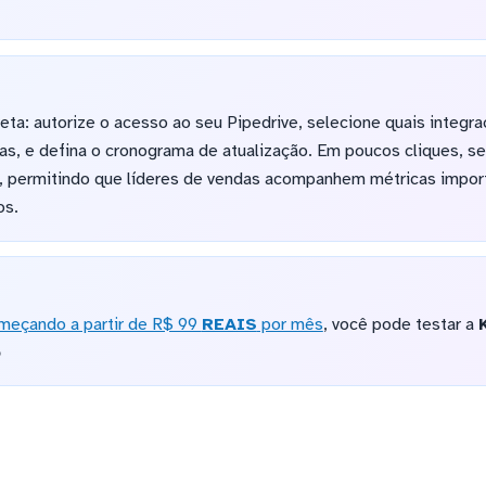
reta: autorize o acesso ao seu Pipedrive, selecione quais integr
as, e defina o cronograma de atualização. Em poucos cliques, s
ual, permitindo que líderes de vendas acompanhem métricas imp
os.
meçando a partir de R$ 99
REAIS
por mês
, você pode testar a
o