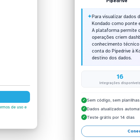
Pipedrive
✦
Para visualizar dados d
Kondado como ponte en
A plataforma permite 
operações criem dashb
conhecimento técnico
conta do Pipedrive à 
destino dos dados.
16
integrações disponívei
Sem código, sem planilhas
✓
ermos de uso
e
Dados atualizados automa
✓
Teste grátis por 14 dias
✓
Conec