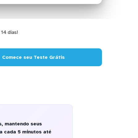
14 dias!
Comece seu Teste Grátis
s, mantendo seus
a cada 5 minutos até