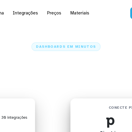
na
Integrações
Preços
Materiais
DASHBOARDS EM MINUTOS
do Pipedrive no Looke
minutos
Home
Conectores
Pipedrive
Pipedrive + Looker Studio
CONECTE P
| 30 integrações