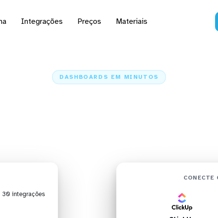
na
Integrações
Preços
Materiais
DASHBOARDS EM MINUTOS
 do ClickUp no Looker
minutos
Home
Conectores
ClickUp
ClickUp + Looker Studio
CONECTE 
| 30 integrações