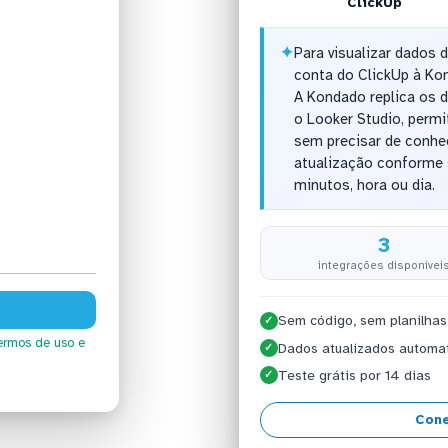
ClickUp
✦
Para visualizar dados 
conta do ClickUp à Ko
A Kondado replica os 
o Looker Studio, permi
sem precisar de conhe
atualização conforme 
minutos, hora ou dia.
3
integrações disponívei
Sem código, sem planilhas
✓
ermos de uso
e
Dados atualizados automa
✓
Teste grátis por 14 dias
✓
Cone