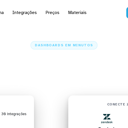
na
Integrações
Preços
Materiais
DASHBOARDS EM MINUTOS
 do Zendesk no Looker
minutos
Home
Conectores
Zendesk
Zendesk + Looker Studio
CONECTE 
| 30 integrações