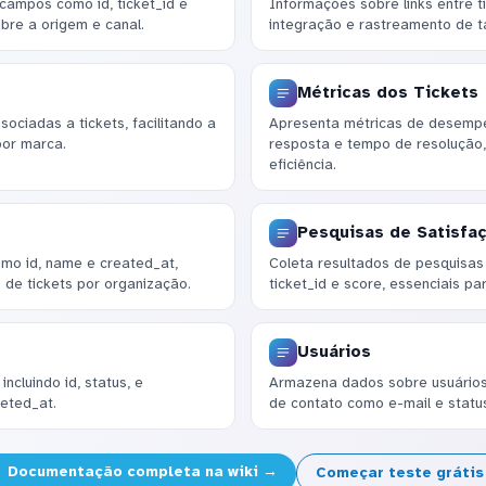
 campos como id, ticket_id e
Informações sobre links entre ti
bre a origem e canal.
integração e rastreamento de t
Métricas dos Tickets
ciadas a tickets, facilitando a
Apresenta métricas de desempen
por marca.
resposta e tempo de resolução,
eficiência.
Pesquisas de Satisfaç
mo id, name e created_at,
Coleta resultados de pesquisas d
 de tickets por organização.
ticket_id e score, essenciais pa
Usuários
ncluindo id, status, e
Armazena dados sobre usuários,
eted_at.
de contato como e-mail e statu
Documentação completa na wiki →
Começar teste gráti