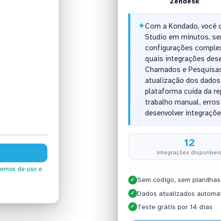
Zendesk
✦
Com a Kondado, você 
Studio em minutos, se
configurações complex
quais integrações des
Chamados e Pesquisas 
atualização dos dados
plataforma cuida da r
trabalho manual, erros
desenvolver integraçõe
12
integrações disponívei
ermos de uso
e
Sem código, sem planilhas
✓
Dados atualizados automa
✓
Teste grátis por 14 dias
✓