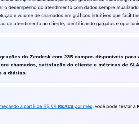
 o desempenho do atendimento com dados sempre atualizados.
lução e volume de chamados em gráficos intuitivos que facilita
ão de atendimento ao cliente, identificando gargalos e oportun
egrações do Zendesk com 235 campos disponíveis para a
tore chamados, satisfação do cliente e métricas de SL
 a diárias.
meçando a partir de R$ 99
REAIS
por mês
, você pode testar a
o