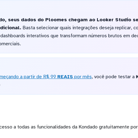
o, seus dados do Ploomes chegam ao Looker Studio se
dicional.
Basta selecionar quais integrações deseja replicar, 
 dashboards interativos que transformam números brutos em dec
omerciais.
meçando a partir de R$ 99
REAIS
por mês
, você pode testar a
o
cesso a todas as funcionalidades da Kondado gratuitamente por 