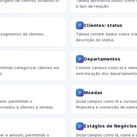
igens de clientes, incluindo id
Tabela apresenta dados sobre re
e tipo de relação.
Clientes: status
segmentos de clientes,
Tabela contém dados sobre statu
descrição do status.
Departamentos
mitindo categorizar clientes em
Contém campos como id e name, 
o.
estruturação dos departamento
Moedas
me, permitindo o
Inclui campos como id e currenc
ciados a clientes e vendas.
financeira e conversão de valo
Estágios de Negócios
er e amount, permitindo o
Inclui campos como id, name e o