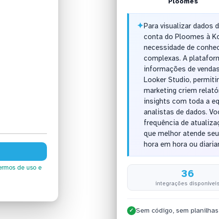
Ploomes
✦
Para visualizar dados
conta do Ploomes à K
necessidade de conhec
complexas. A platafor
informações de vendas,
Looker Studio, permiti
marketing criem relat
insights com toda a e
analistas de dados. Vo
frequência de atualiza
que melhor atende seu 
hora em hora ou diari
ermos de uso
e
36
integrações disponívei
Sem código, sem planilhas
✓