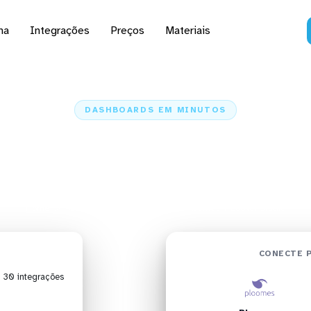
na
Integrações
Preços
Materiais
DASHBOARDS EM MINUTOS
 do Ploomes no Looker
minutos
Home
Conectores
Ploomes
Ploomes + Looker Studio
CONECTE 
| 30 integrações