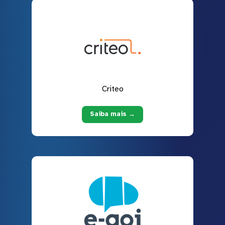
Criteo
Saiba mais →