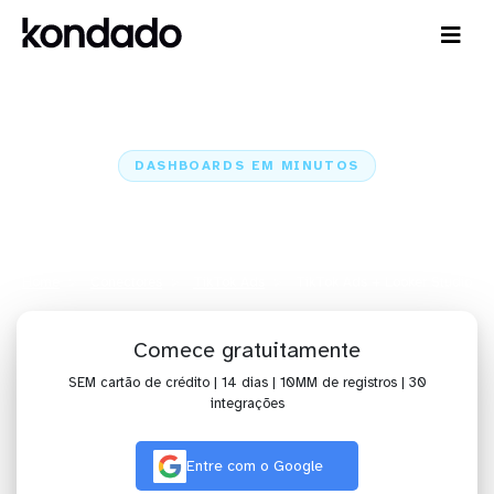
DASHBOARDS EM MINUTOS
Dashboard do TikTok Ads no
Looker Studio em minutos
Home
Conectores
TikTok Ads
TikTok Ads + Looker Studio
Comece gratuitamente
SEM cartão de crédito | 14 dias | 10MM de registros | 30
integrações
Entre com o Google