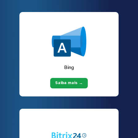
Bing
Saiba mais →