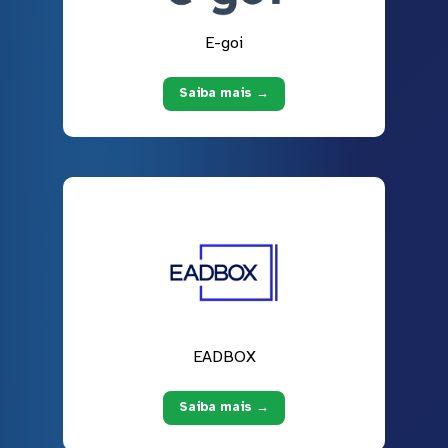
E-goi
Saiba mais →
EADBOX
Saiba mais →