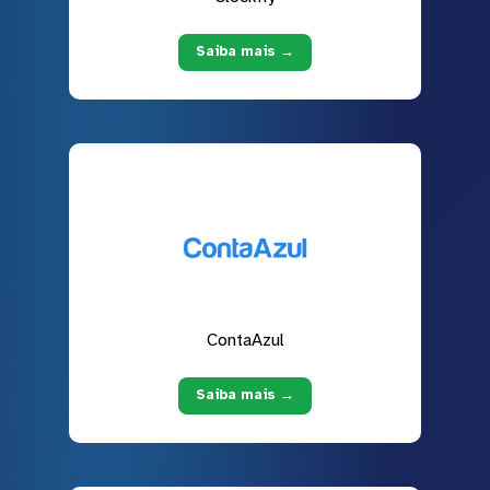
Saiba mais →
ContaAzul
Saiba mais →