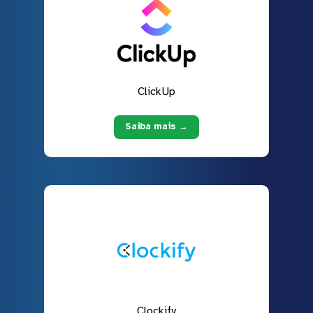
ClickUp
Saiba mais →
Clockify