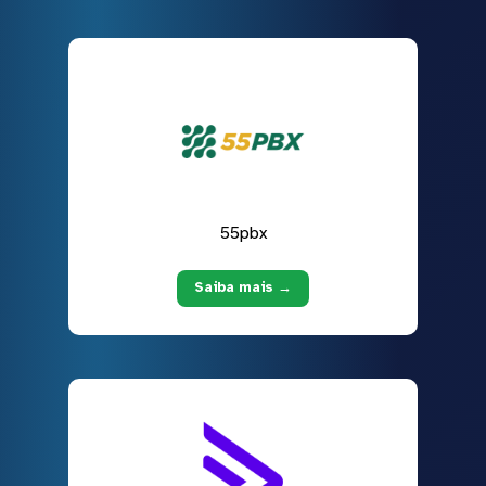
55pbx
Saiba mais →