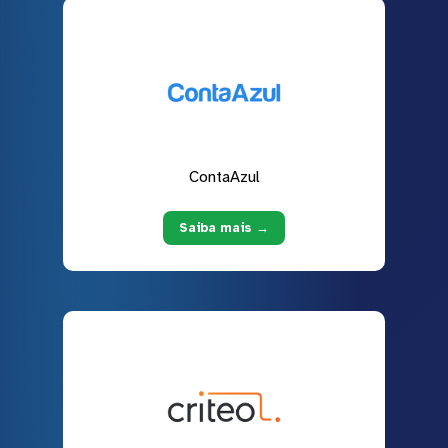
ContaAzul
Saiba mais →