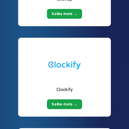
Saiba mais →
Clockify
Saiba mais →