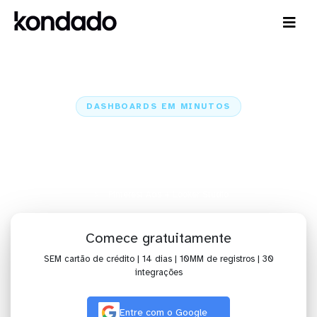
DASHBOARDS EM MINUTOS
Dashboard do Pinterest Ads no
Looker Studio em minutos
Home
Conectores
Pinterest Ads
Pinterest Ads + Looker Studio
Comece gratuitamente
SEM cartão de crédito | 14 dias | 10MM de registros | 30
integrações
Entre com o Google