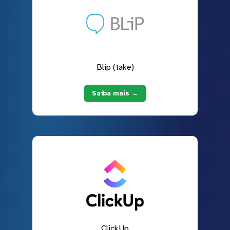
Blip (take)
Saiba mais →
ClickUp