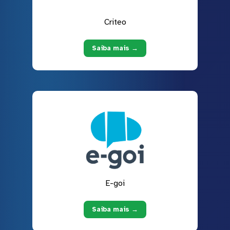
Criteo
Saiba mais →
E-goi
Saiba mais →