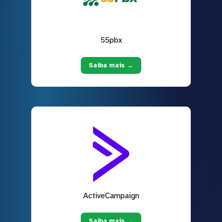
55pbx
Saiba mais →
ActiveCampaign
Saiba mais →