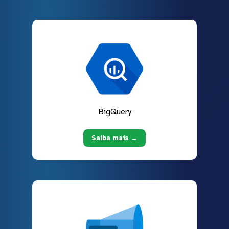
BigQuery
Saiba mais →