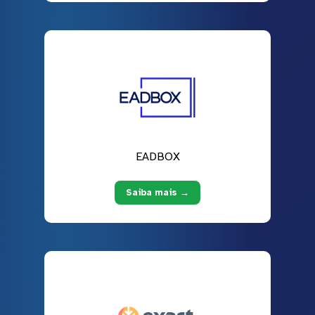
EADBOX
Saiba mais →