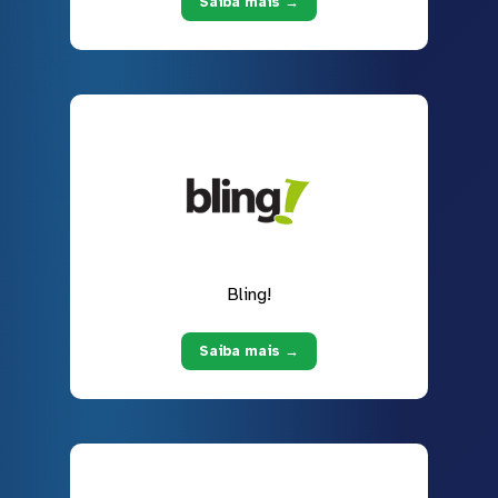
Saiba mais →
Bling!
Saiba mais →