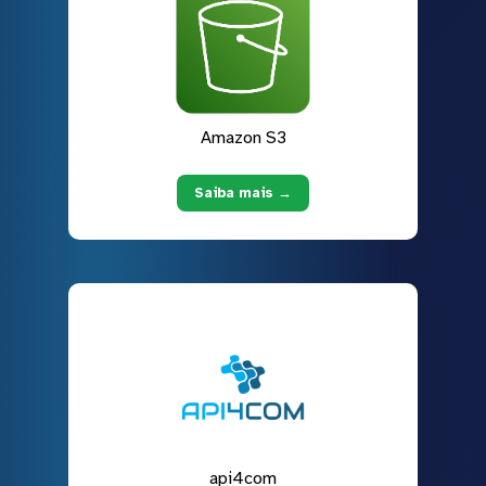
Amazon S3
Saiba mais →
api4com