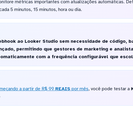
onitore métricas importantes com atualizações automáticas. Def
cada 5 minutos, 15 minutos, hora ou dia.
bhook ao Looker Studio sem necessidade de código, ba
nçado, permitindo que gestores de marketing e analist
utomaticamente com a frequência configurável que esco
meçando a partir de R$ 99
REAIS
por mês
, você pode testar a
o