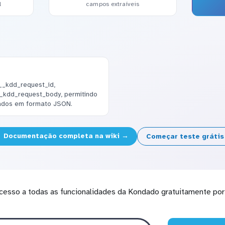
l
campos extraíveis
__kdd_request_id,
_kdd_request_body, permitindo
dados em formato JSON.
Documentação completa na wiki →
Começar teste gráti
cesso a todas as funcionalidades da Kondado gratuitamente por 