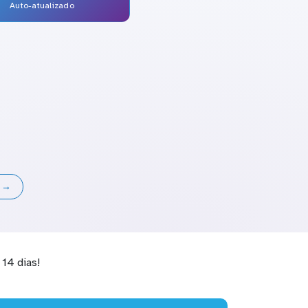
Auto-atualizado
s →
14 dias!