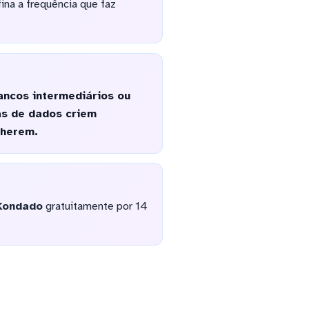
ina a frequência que faz
ncos intermediários ou
as de dados criem
lherem.
Kondado
gratuitamente por 14