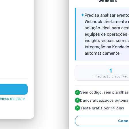
Webhook
✦
Precisa analisar event
Webhook diretamente n
solução ideal para ges
equipes de operações 
insights visuais sem c
integração na Kondado
automaticamente.
1
integração disponível
Sem código, sem planilhas
✓
ermos de uso
e
Dados atualizados automa
✓
Teste grátis por 14 dias
✓
Cone