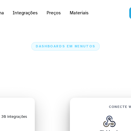
na
Integrações
Preços
Materiais
DASHBOARDS EM MINUTOS
 do Webhook no Looker
minutos
Home
Conectores
Webhook
Webhook + Looker Studio
CONECTE 
| 30 integrações