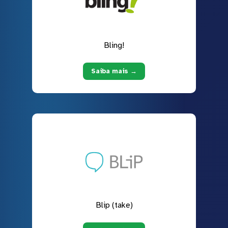
Bling!
Saiba mais →
Blip (take)