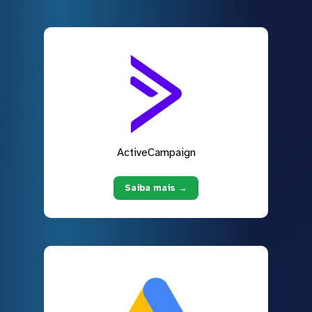
ActiveCampaign
Saiba mais →