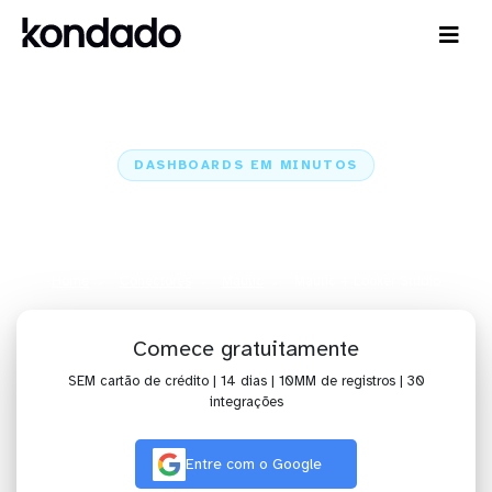
DASHBOARDS EM MINUTOS
Dashboard do Mautic no Looker
Studio em minutos
Home
Conectores
Mautic
Mautic + Looker Studio
Comece gratuitamente
SEM cartão de crédito | 14 dias | 10MM de registros | 30
integrações
Entre com o Google