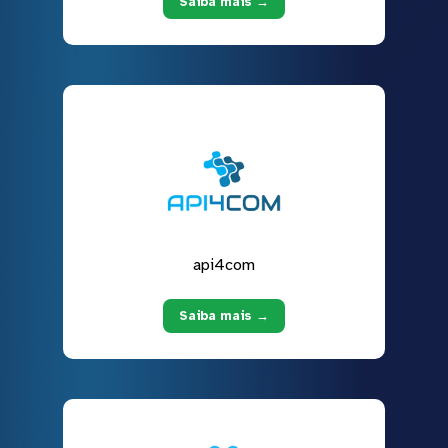
Saiba mais →
api4com
Saiba mais →