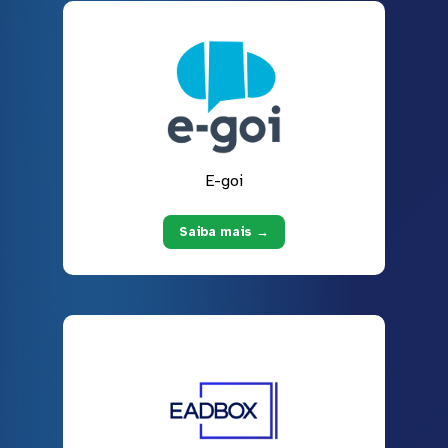
E-goi
Saiba mais →