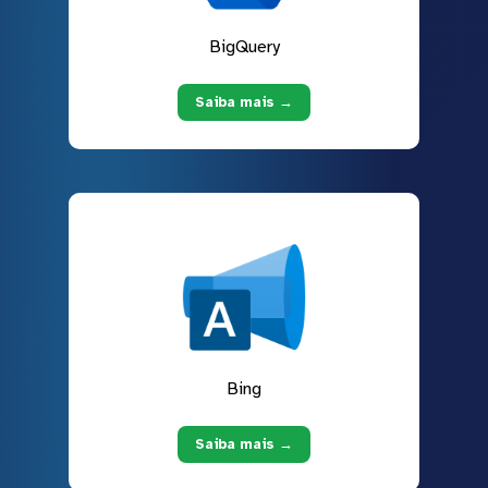
BigQuery
Saiba mais →
Bing
Saiba mais →