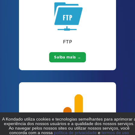
FTP
Saiba mais →