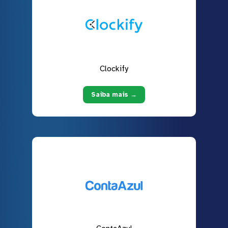
Clockify
Saiba mais →