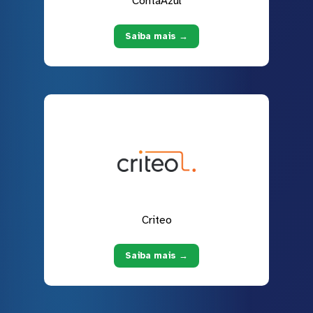
ContaAzul
Saiba mais →
Criteo
Saiba mais →