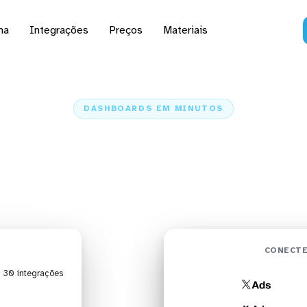
na
Integrações
Preços
Materiais
DASHBOARDS EM MINUTOS
d do X Ads no Looker 
minutos
Home
Conectores
X Ads
X Ads + Looker Studio
CONECTE
| 30 integrações