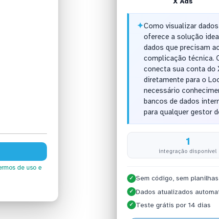
X Ads
✦
Como visualizar dados
oferece a solução idea
dados que precisam a
complicação técnica. 
conecta sua conta do 
diretamente para o Lo
necessário conhecime
bancos de dados inter
para qualquer gestor d
1
integração disponível
ermos de uso
e
Sem código, sem planilhas
✓
Dados atualizados automa
✓
Teste grátis por 14 dias
✓