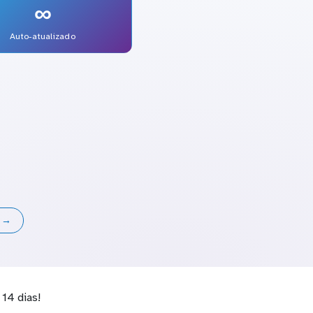
∞
Auto-atualizado
s →
14 dias!