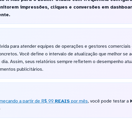
nitorem impressões, cliques e conversões em dashboa
nte.
lvida para atender equipes de operações e gestores comerciais
cretos. Você define o intervalo de atualização que melhor se 
u dia. Assim, seus relatórios sempre refletem o desempenho atu
imentos publicitários.
meçando a partir de R$ 99
REAIS
por mês
, você pode testar a
o