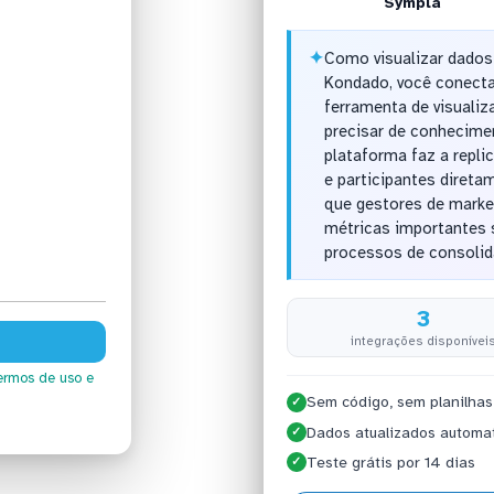
Sympla
✦
Como visualizar dados
Kondado, você conecta
ferramenta de visuali
precisar de conhecime
plataforma faz a repl
e participantes diretam
que gestores de mark
métricas importantes 
processos de consolid
3
integrações disponívei
ermos de uso
e
Sem código, sem planilhas
✓
Dados atualizados automa
✓
Teste grátis por 14 dias
✓