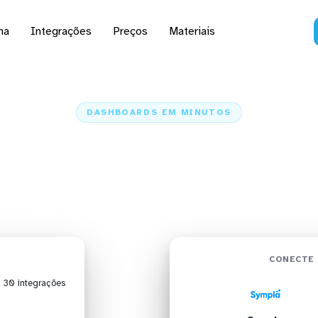
na
Integrações
Preços
Materiais
DASHBOARDS EM MINUTOS
d do Sympla no Looker 
minutos
Home
Conectores
Sympla
Sympla + Looker Studio
CONECTE 
| 30 integrações