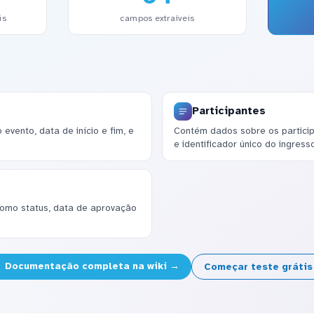
is
campos extraíveis
Participantes
evento, data de início e fim, e
Contém dados sobre os particip
e identificador único do ingresso
como status, data de aprovação
Documentação completa na wiki →
Começar teste gráti