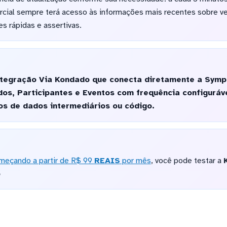
ercial sempre terá acesso às informações mais recentes sobre 
s rápidas e assertivas.
tegração Via Kondado que conecta diretamente a Sympl
os, Participantes e Eventos com frequência configuráve
s de dados intermediários ou código.
meçando a partir de R$ 99
REAIS
por mês
, você pode testar a
o