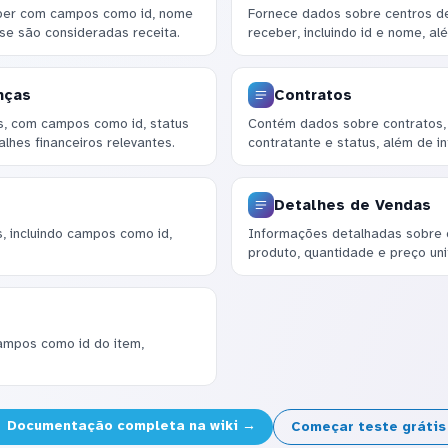
ceber com campos como id, nome
Fornece dados sobre centros de
se são consideradas receita.
receber, incluindo id e nome, al
nças
Contratos
s, com campos como id, status
Contém dados sobre contratos, 
lhes financeiros relevantes.
contratante e status, além de i
Detalhes de Vendas
 incluindo campos como id,
Informações detalhadas sobre 
produto, quantidade e preço unit
 campos como id do item,
Documentação completa na wiki →
Começar teste gráti