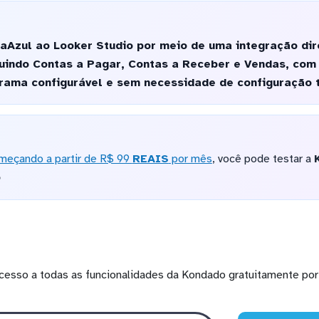
aAzul ao Looker Studio por meio de uma integração dir
luindo Contas a Pagar, Contas a Receber e Vendas, com
ama configurável e sem necessidade de configuração t
meçando a partir de R$ 99
REAIS
por mês
, você pode testar a
o
cesso a todas as funcionalidades da Kondado gratuitamente por 