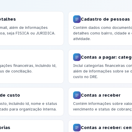
etalhes
Cadastro de pessoas
mail, além de informações
Contém dados como documento, 
ssoa, seja FISICA ou JURIDICA.
detalhes como bairro, cidade e
atividade.
Contas a pagar: categ
ções financeiras, incluindo id,
Inclui categorias financeiras c
us de conciliação.
além de informações sobre se 
custo no DRE.
 de custo
Contas a receber
to, incluindo id, nome e status
Contém informações sobre valore
zado para organização interna.
vencimento e status de cobrança
orias
Contas a receber: cen