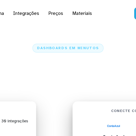
na
Integrações
Preços
Materiais
DASHBOARDS EM MINUTOS
d da ContaAzul no Look
em minutos
Home
Conectores
ContaAzul
ContaAzul + Looker Studio
CONECTE C
| 30 integrações