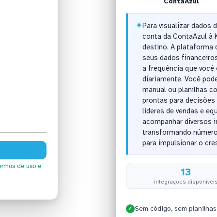
ContaAzul
✦
Para visualizar dados 
conta da ContaAzul à 
destino. A plataforma 
seus dados financeir
a frequência que você 
diariamente. Você pode
manual ou planilhas c
prontas para decisões 
líderes de vendas e e
acompanhar diversos i
transformando números
para impulsionar o cr
ermos de uso
e
13
integrações disponívei
Sem código, sem planilhas
✓