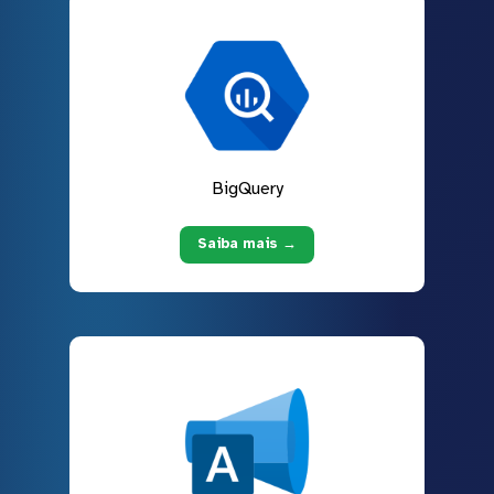
BigQuery
Saiba mais →