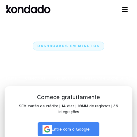
DASHBOARDS EM MINUTOS
Dashboard do NectarCRM no
Looker Studio em minutos
Home
Conectores
NectarCRM
NectarCRM + Looker Studio
Comece gratuitamente
SEM cartão de crédito | 14 dias | 10MM de registros | 30
integrações
Entre com o Google