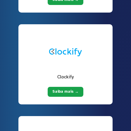
Clockify
Saiba mais →