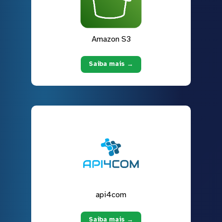
Amazon S3
Saiba mais →
api4com
Saiba mais →