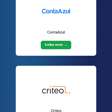
ContaAzul
Saiba mais →
Criteo