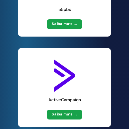
55pbx
Saiba mais →
ActiveCampaign
Saiba mais →