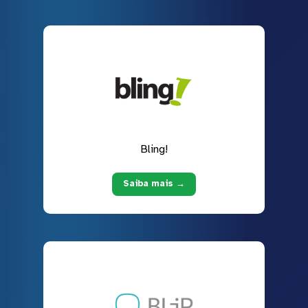
Bling!
Saiba mais →