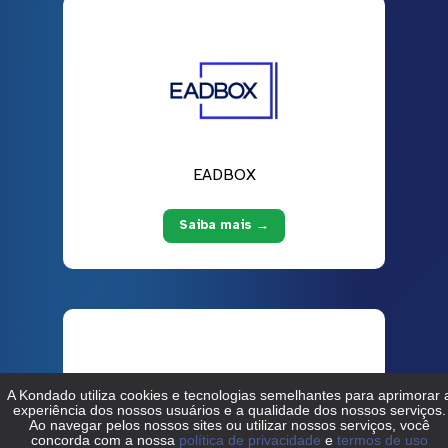
EADBOX
Saiba mais →