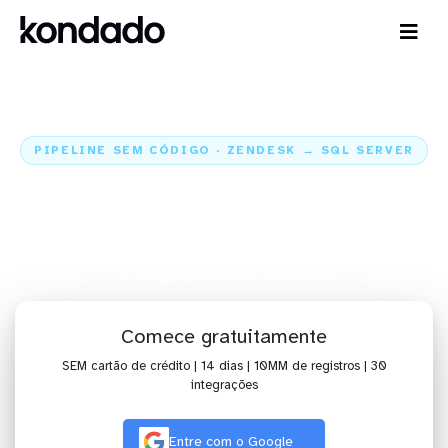
PIPELINE SEM CÓDIGO · ZENDESK → SQL SERVER
Envie os dados do Zendesk para
o SQL Server
Home
Conectores
Zendesk
Integração Zendesk + SQL Server
Comece gratuitamente
SEM cartão de crédito | 14 dias | 10MM de registros | 30
integrações
Entre com o Google