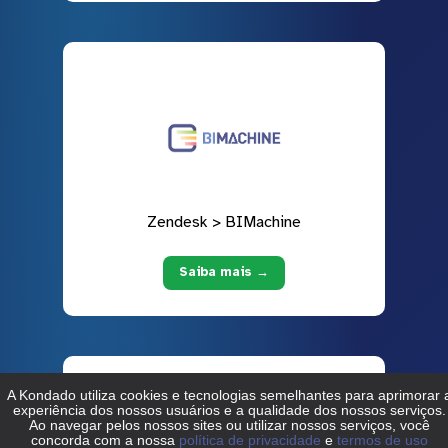
Zendesk > BIMachine
Saiba mais →