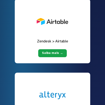
Zendesk > Airtable
Saiba mais →