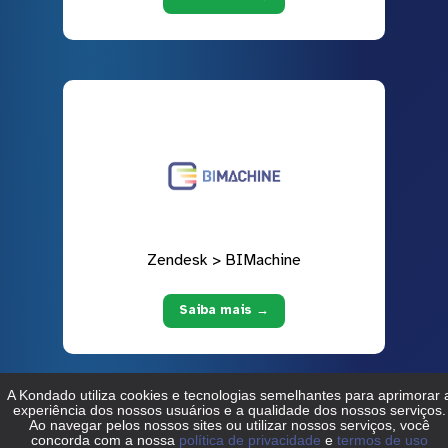
Zendesk > BIMachine
Saiba mais →