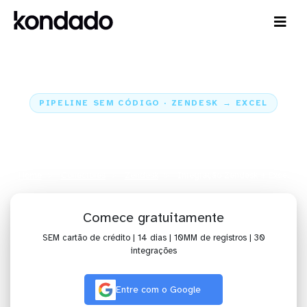
PIPELINE SEM CÓDIGO · ZENDESK → EXCEL
Envie os dados do Zendesk para
o Excel
Home
Conectores
Zendesk
Integração Zendesk + Excel
Comece gratuitamente
SEM cartão de crédito | 14 dias | 10MM de registros | 30
integrações
Entre com o Google