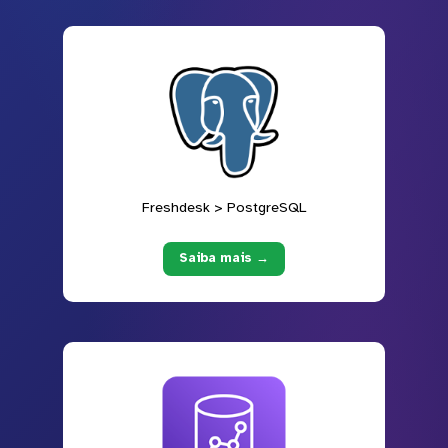
Freshdesk > PostgreSQL
Saiba mais →