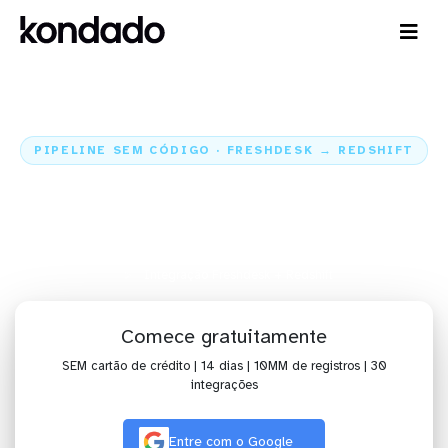
PIPELINE SEM CÓDIGO · FRESHDESK → REDSHIFT
Envie os dados do Freshdesk
para o Redshift
Home
Conectores
Freshdesk
Integração Freshdesk + Redshift
Comece gratuitamente
SEM cartão de crédito | 14 dias | 10MM de registros | 30
integrações
Entre com o Google