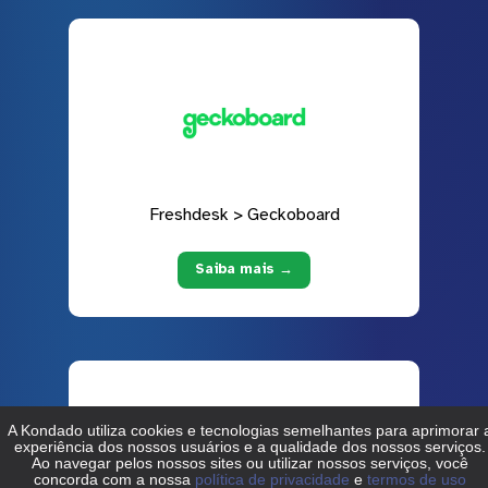
Freshdesk > Geckoboard
Saiba mais →