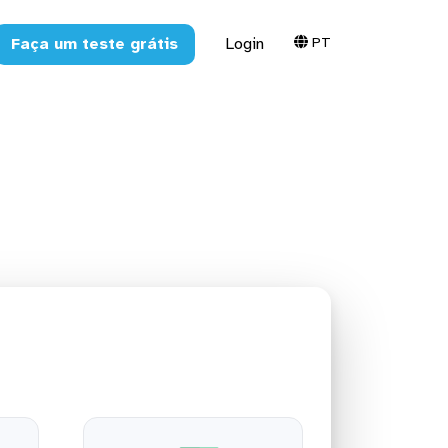
PT
Faça um teste grátis
Login
a o Excel