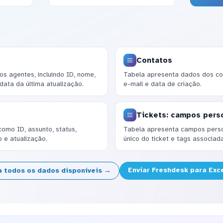
Contatos
s agentes, incluindo ID, nome,
Tabela apresenta dados dos con
 data da última atualização.
e-mail e data de criação.
Tickets: campos pers
 como ID, assunto, status,
Tabela apresenta campos person
 e atualização.
único do ticket e tags associad
Enviar Freshdesk para Exc
a todos os dados disponíveis →