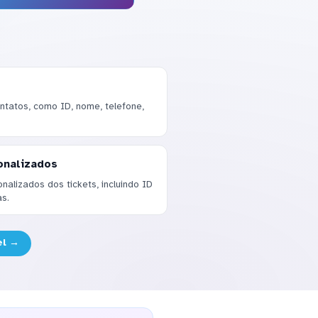
tatos, como ID, nome, telefone,
onalizados
alizados dos tickets, incluindo ID
as.
el →