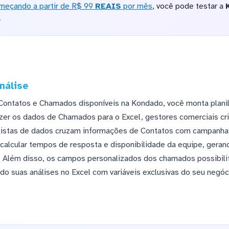
meçando a partir de R$ 99
REAIS
por mês
, você pode testar a
o
nálise
Contatos e Chamados disponíveis na Kondado, você monta plani
er os dados de Chamados para o Excel, gestores comerciais cr
alistas de dados cruzam informações de Contatos com campanhas
calcular tempos de resposta e disponibilidade da equipe, geran
. Além disso, os campos personalizados dos chamados possibil
do suas análises no Excel com variáveis exclusivas do seu negóc