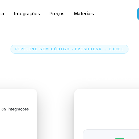
na
Integrações
Preços
Materiais
PIPELINE SEM CÓDIGO · FRESHDESK → EXCEL
 dados do Freshdesk par
Home
Conectores
Freshdesk
Integração Freshdesk + Excel
| 30 integrações