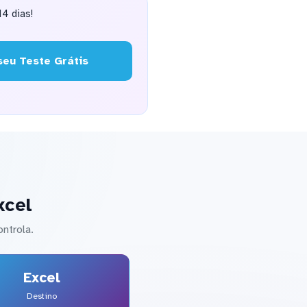
4 dias!
eu Teste Grátis
xcel
ntrola.
Excel
Destino