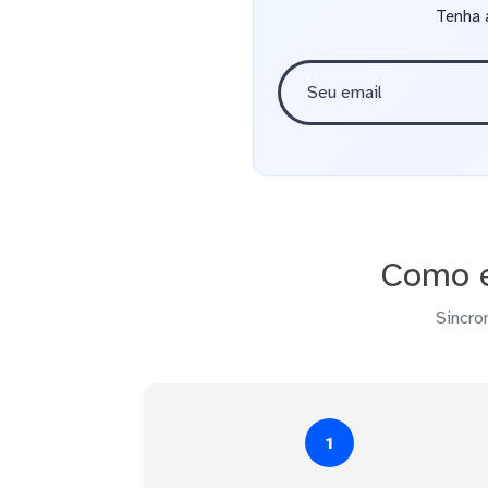
Tenha 
Como e
Sincro
1