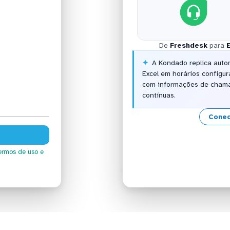
De
Freshdesk
para
A Kondado replica auto
Excel em horários configur
com informações de chama
contínuas.
Conec
ermos de uso
e