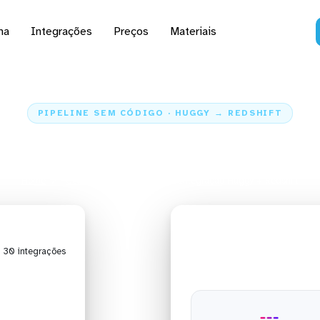
na
Integrações
Preços
Materiais
PIPELINE SEM CÓDIGO · HUGGY → REDSHIFT
 dados do Huggy para o
Home
Conectores
Huggy
Integração Huggy + Redshift
| 30 integrações