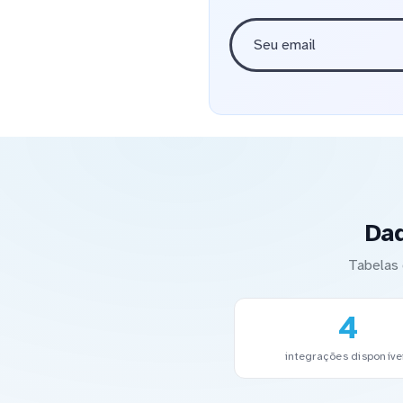
Da
Tabelas 
4
integrações disponíve