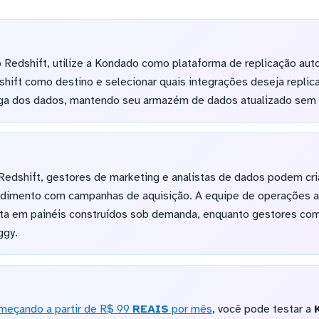
 Redshift, utilize a Kondado como plataforma de replicação aut
shift como destino e selecionar quais integrações deseja replica
rga dos dados, mantendo seu armazém de dados atualizado sem
edshift, gestores de marketing e analistas de dados podem cria
ndimento com campanhas de aquisição. A equipe de operações 
ta em painéis construídos sob demanda, enquanto gestores come
ggy.
meçando a partir de R$ 99
REAIS
por mês
, você pode testar a