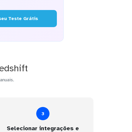
eu Teste Grátis
edshift
anuais.
3
Selecionar integrações e