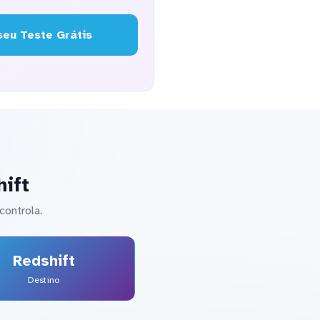
eu Teste Grátis
ift
controla.
Redshift
Destino