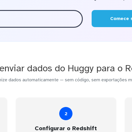
Comece s
nviar dados do Huggy para o R
nize dados automaticamente — sem código, sem exportações m
2
Configurar o Redshift