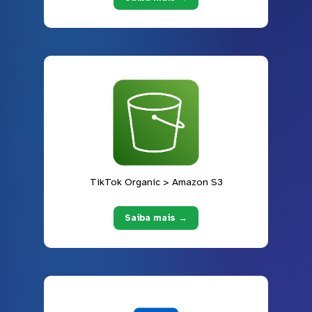
TikTok Organic > Amazon S3
Saiba mais →