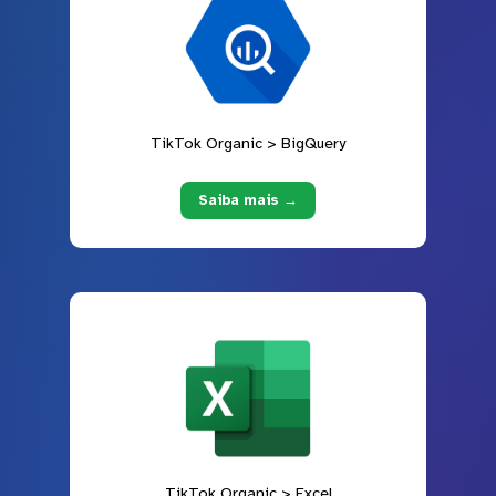
TikTok Organic > BigQuery
Saiba mais →
TikTok Organic > Excel