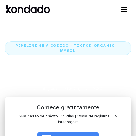
PIPELINE SEM CÓDIGO · TIKTOK ORGANIC →
MYSQL
Envie os dados do TikTok
Organic para o MySQL
Home
Conectores
TikTok Organic
Integração TikTok Organic + MySQL
Comece gratuitamente
SEM cartão de crédito | 14 dias | 10MM de registros | 30
integrações