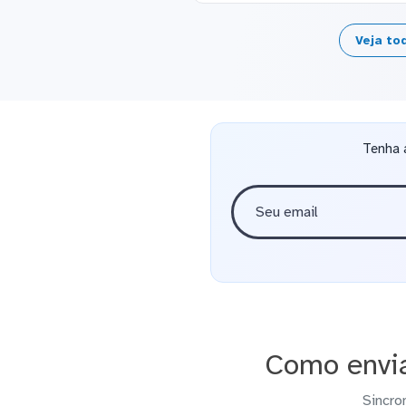
Veja to
Tenha 
Como envia
Sincro