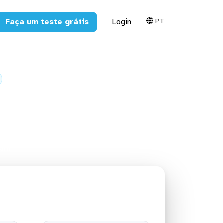
PT
Faça um teste grátis
Login
ic para o
hift