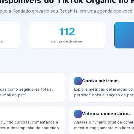
isponíveis do TikTok Organic no 
que a Kondado grava no seu Redshift, em uma agenda que você 
112
is
campos extraíveis
Conta: métricas
ricas como seguidores totais,
Explore métricas detalhadas co
e-mail do perfil.
perdidos e visualizações de perf
Vídeos: comentários
ncluindo curtidas, comentários e
Analise o número total de come
nder o desempenho do conteúdo.
medir o engajamento e a intera