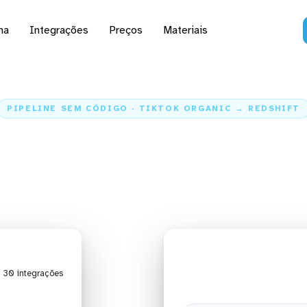
na
Integrações
Preços
Materiais
PIPELINE SEM CÓDIGO · TIKTOK ORGANIC → REDSHIFT
 dados do TikTok Organ
Redshift
me
Conectores
TikTok Organic
Integração TikTok Organic + Reds
| 30 integrações