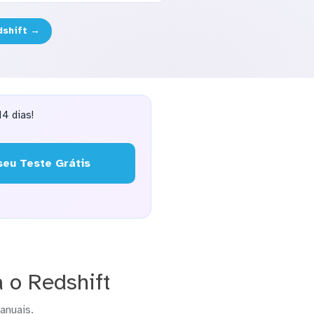
dshift →
4 dias!
eu Teste Grátis
 o Redshift
anuais.