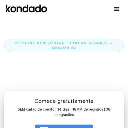
PIPELINE SEM CÓDIGO · TIKTOK ORGANIC →
AMAZON S3
Envie os dados do TikTok
Organic para o Amazon S3
Home
Conectores
TikTok Organic
Integração TikTok Organic + Amazon S3
Comece gratuitamente
SEM cartão de crédito | 14 dias | 10MM de registros | 30
integrações