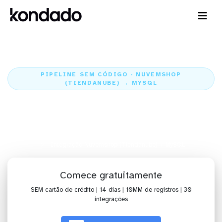
PIPELINE SEM CÓDIGO · NUVEMSHOP
(TIENDANUBE) → MYSQL
Envie os dados da Nuvemshop
(Tiendanube) para o MySQL
Home
Conectores
Nuvemshop (Tiendanube)
Integração Nuvemshop (Tiendanube) + MySQL
Comece gratuitamente
SEM cartão de crédito | 14 dias | 10MM de registros | 30
integrações