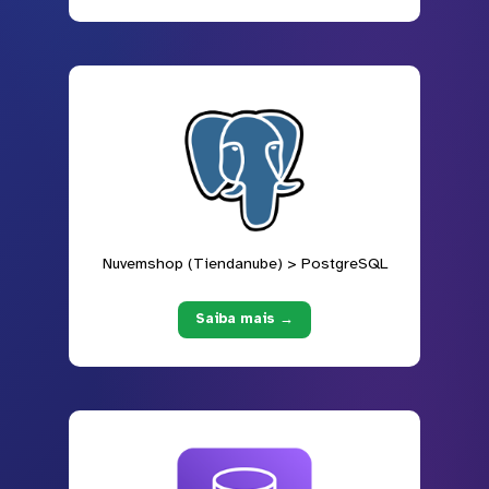
Nuvemshop (Tiendanube) > PostgreSQL
Saiba mais →