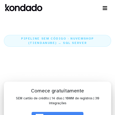
PIPELINE SEM CÓDIGO · NUVEMSHOP
(TIENDANUBE) → SQL SERVER
Envie os dados da Nuvemshop
(Tiendanube) para o SQL Server
Home
Conectores
Nuvemshop (Tiendanube)
Integração Nuvemshop (Tiendanube) + SQL Server
Comece gratuitamente
SEM cartão de crédito | 14 dias | 10MM de registros | 30
integrações