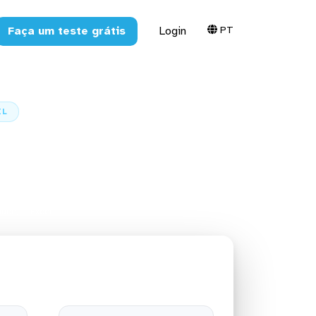
PT
Faça um teste grátis
Login
EL
iendanube)
ube) + Excel