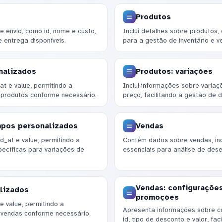
Produtos
 envio, como id, nome e custo,
Inclui detalhes sobre produtos,
 entrega disponíveis.
para a gestão de inventário e v
nalizados
Produtos: variações
t e value, permitindo a
Inclui informações sobre variaç
 produtos conforme necessário.
preço, facilitando a gestão de 
mpos personalizados
Vendas
_at e value, permitindo a
Contém dados sobre vendas, inclu
ecíficas para variações de
essenciais para análise de dese
Vendas: configuraçõe
lizados
promoções
e value, permitindo a
Apresenta informações sobre c
 vendas conforme necessário.
id, tipo de desconto e valor, fa