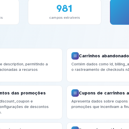
981
is
campos extraíveis
Carrinhos abandonad
e description, permitindo a
Contém dados como id, billing_
acionadas a recursos
o rastreamento de checkouts nã
ontos das promoções
Cupons de carrinhos 
 discount_coupon e
Apresenta dados sobre cupons ut
configurações de descontos
promoções que incentivam a fin
.