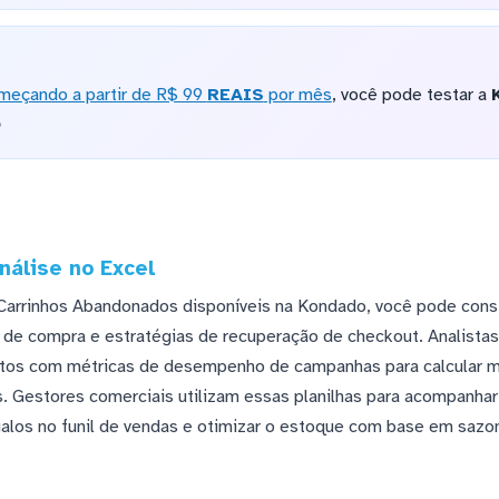
meçando a partir de R$ 99
REAIS
por mês
, você pode testar a
o
nálise no Excel
Carrinhos Abandonados disponíveis na Kondado, você pode const
e compra e estratégias de recuperação de checkout. Analista
tos com métricas de desempenho de campanhas para calcular m
vos. Gestores comerciais utilizam essas planilhas para acompanha
galos no funil de vendas e otimizar o estoque com base em sazo