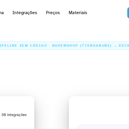
na
Integrações
Preços
Materiais
IPELINE SEM CÓDIGO · NUVEMSHOP (TIENDANUBE) → EXC
dados da Nuvemshop (T
para o Excel
onectores
Nuvemshop (Tiendanube)
Integração Nuvemshop (Tiendan
| 30 integrações