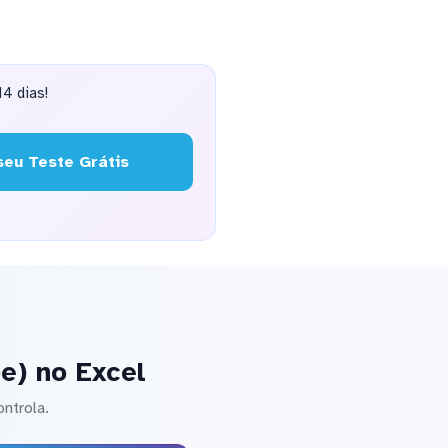
4 dias!
eu Teste Grátis
e) no Excel
ntrola.