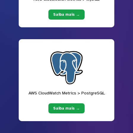
Saiba mais →
AWS CloudWatch Metrics > PostgreSQL
Saiba mais →