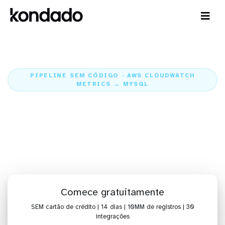
PIPELINE SEM CÓDIGO · AWS CLOUDWATCH
METRICS → MYSQL
Envie os dados do AWS
CloudWatch Metrics para o
MySQL
Home
Conectores
AWS CloudWatch Metrics
Integração AWS CloudWatch Metrics + MySQL
Comece gratuitamente
SEM cartão de crédito | 14 dias | 10MM de registros | 30
integrações