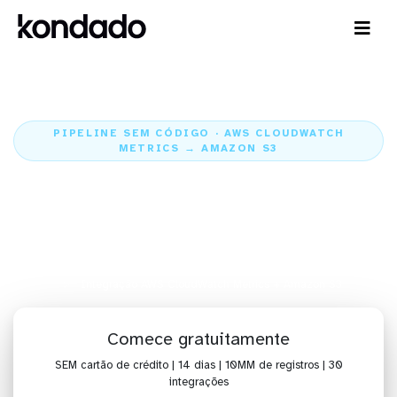
PIPELINE SEM CÓDIGO · AWS CLOUDWATCH
METRICS → AMAZON S3
Envie os dados do AWS
CloudWatch Metrics para o
Amazon S3
Home
Conectores
AWS CloudWatch Metrics
Integração AWS CloudWatch Metrics + Amazon S3
Comece gratuitamente
SEM cartão de crédito | 14 dias | 10MM de registros | 30
integrações